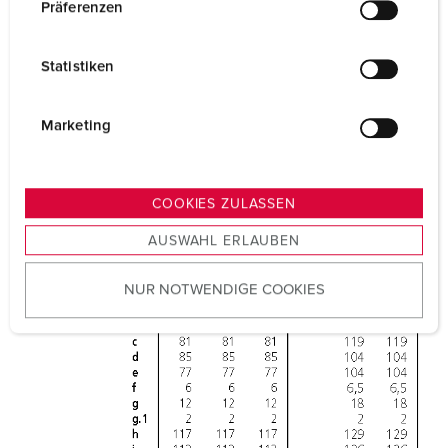
w
Präferenzen
i
l
Statistiken
l
i
g
Marketing
u
n
g
COOKIES ZULASSEN
s
AUSWAHL ERLAUBEN
a
u
NUR NOTWENDIGE COOKIES
s
w
a
h
l