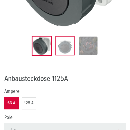
Anbausteckdose 1125A
Ampere
63 A
125 A
Pole