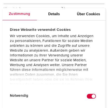
Uhrzeitstellung
7 h
Details
Über Cookies
Zustimmung
Hertz
50-60 Hz
Anschlusstechnik
Schraubkontakt
Diese Webseite verwendet Cookies
Wir verwenden Cookies, um Inhalte und Anzeigen
Kontakt
X-CONTACT®
zu personalisieren, Funktionen für soziale Medien
anbieten zu können und die Zugriffe auf unsere
Schutzart
IP67
Website zu analysieren. Außerdem geben wir
Informationen zu Ihrer Verwendung unserer
Flansch
107x100 mm
Website an unsere Partner für soziale Medien,
Werbung und Analysen weiter. Unsere Partner
Bohrloch
85x77 mm
führen diese Informationen möglicherweise mit
weiteren Daten zusammen, die Sie ihnen
Gewicht
604 g
bereitgestellt haben oder die sie im Rahmen Ihrer
Nutzung der Dienste gesammelt haben.
Prüfzeichen
CB Zertifikat
E
Datenschutzerklärung
Impressum
EAC
Notwendig
CQC
i
VDE
n