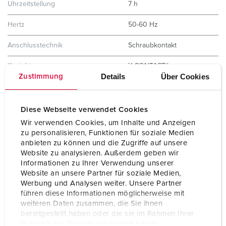
Uhrzeitstellung
7 h
Hertz
50-60 Hz
Anschlusstechnik
Schraubkontakt
Kontakt
X-CONTACT®
Details
Über Cookies
Zustimmung
Schutzart
IP67
Flansch
130x130 mm
Diese Webseite verwendet Cookies
Wir verwenden Cookies, um Inhalte und Anzeigen
Bohrloch
104x104 mm
zu personalisieren, Funktionen für soziale Medien
anbieten zu können und die Zugriffe auf unsere
Gewicht
1135 g
Website zu analysieren. Außerdem geben wir
Informationen zu Ihrer Verwendung unserer
Prüfzeichen
EAC
Website an unsere Partner für soziale Medien,
CQC
Werbung und Analysen weiter. Unsere Partner
führen diese Informationen möglicherweise mit
weiteren Daten zusammen, die Sie ihnen
bereitgestellt haben oder die sie im Rahmen Ihrer
Nutzung der Dienste gesammelt haben.