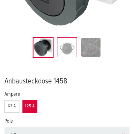
Anbausteckdose 1458
Ampere
63 A
125 A
Pole