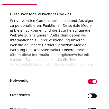
Flansch
45x45 mm
Diese Webseite verwendet Cookies
Gewicht
32 g
Wir verwenden Cookies, um Inhalte und Anzeigen
Prüfzeichen
VDE
zu personalisieren, Funktionen für soziale Medien
anbieten zu können und die Zugriffe auf unsere
Website zu analysieren. Außerdem geben wir
Informationen zu Ihrer Verwendung unserer
Website an unsere Partner für soziale Medien,
Werbung und Analysen weiter. Unsere Partner
führen diese Informationen möglicherweise mit
weiteren Daten zusammen, die Sie ihnen
bereitgestellt haben oder die sie im Rahmen Ihrer
Nutzung der Dienste gesammelt haben.
E
Datenschutzerklärung
Impressum
Notwendig
i
n
w
Präferenzen
i
l