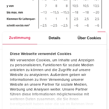
Details
Über Cookies
Zustimmung
Diese Webseite verwendet Cookies
Wir verwenden Cookies, um Inhalte und Anzeigen
Planungsdaten & Downloads
zu personalisieren, Funktionen für soziale Medien
Stecker PowerTOP® Xtra mit ErgoCONTACT® 13508
anbieten zu können und die Zugriffe auf unsere
Website zu analysieren. Außerdem geben wir
Produktinfoblatt
Informationen zu Ihrer Verwendung unserer
Stecker PowerTOP® Xtra mit ErgoCONTACT® 13508
Website an unsere Partner für soziale Medien,
PDF, 410 KB
Werbung und Analysen weiter. Unsere Partner
führen diese Informationen möglicherweise mit
CAD-Daten STP
Stecker PowerTOP® Xtra mit ErgoCONTACT® 13508
weiteren Daten zusammen, die Sie ihnen
ZIP, 2 MB
bereitgestellt haben oder die sie im Rahmen Ihrer
Nutzung der Dienste gesammelt haben.