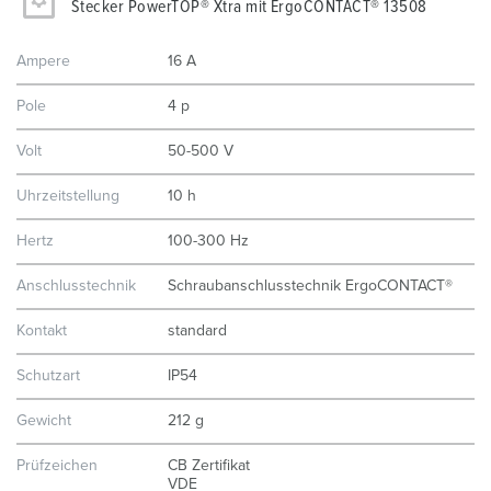
Stecker PowerTOP® Xtra mit ErgoCONTACT® 13508
Ampere
16 A
Pole
4 p
Volt
50-500 V
Uhrzeitstellung
10 h
Hertz
100-300 Hz
Anschlusstechnik
Schraubanschlusstechnik ErgoCONTACT®
Kontakt
standard
Schutzart
IP54
Gewicht
212 g
Prüfzeichen
CB Zertifikat
VDE