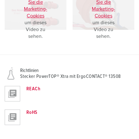
Sie die
Sie die
h
Marketing-
Marketing-
l
Cookies
Cookies
um dieses
um dieses
Video zu
Video zu
sehen.
sehen.
Richtlinien
Stecker PowerTOP® Xtra mit ErgoCONTACT® 13508
REACh
RoHS