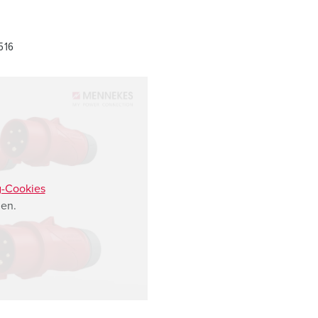
516
g-Cookies
en.