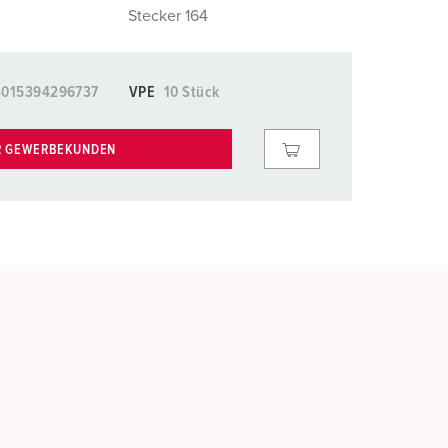
Stecker 164
4015394296737
VPE
10 Stück
R GEWERBEKUNDEN