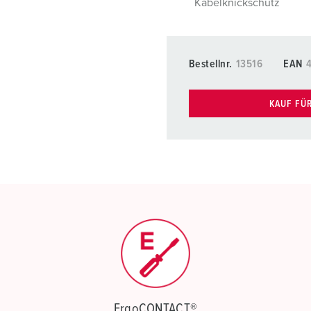
Kabelknickschutz
Bestellnr.
13516
EAN
KAUF FÜ
ErgoCONTACT®