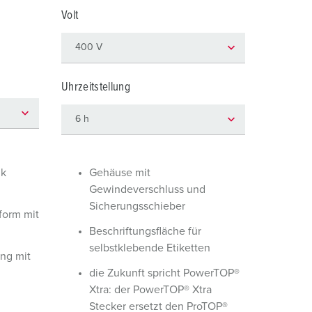
euerwehr und Katastrophenschutz
lossar
Volt
ür Kühlcontainer
ideos
amping
Uhrzeitstellung
kte
M
eranstaltungstechnik
ik
Gehäuse mit
Gewindeverschluss und
Sicherungsschieber
orm mit
Beschriftungsfläche für
selbstklebende Etiketten
ng mit
die Zukunft spricht PowerTOP®
Xtra: der PowerTOP® Xtra
Stecker ersetzt den ProTOP®