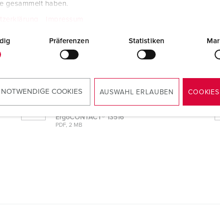
te gesammelt haben.
tzerklärung
Impressum
516
dig
Präferenzen
Statistiken
Mar
Konformitätserklärung
Stecker PowerTOP® Xtra mit
ErgoCONTACT® 13516
PDF, 51 KB
 NOTWENDIGE COOKIES
AUSWAHL ERLAUBEN
COOKIES
Montageanleitung / Betriebsanleitung
Stecker PowerTOP® Xtra mit
ErgoCONTACT® 13516
PDF, 2 MB