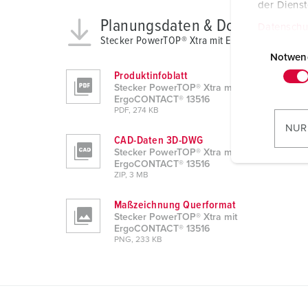
der Diens
Planungsdaten & Downloads
Datenschu
Stecker PowerTOP® Xtra mit ErgoCONTACT® 13
E
i
Notwen
n
Produktinfoblatt
Stecker PowerTOP® Xtra mit
w
ErgoCONTACT® 13516
i
PDF, 274 KB
l
NUR
l
CAD-Daten 3D-DWG
Stecker PowerTOP® Xtra mit
i
ErgoCONTACT® 13516
g
ZIP, 3 MB
u
Maßzeichnung Querformat
n
Stecker PowerTOP® Xtra mit
g
ErgoCONTACT® 13516
s
PNG, 233 KB
a
u
s
w