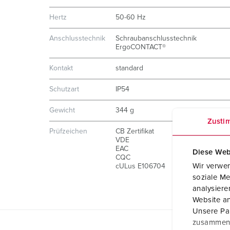
Hertz
50-60 Hz
Anschlusstechnik
Schraubanschlusstechnik
ErgoCONTACT®
Kontakt
standard
Schutzart
IP54
Gewicht
344 g
Zusti
Prüfzeichen
CB Zertifikat
VDE
EAC
Diese Web
CQC
Wir verwen
cULus E106704
soziale Me
analysier
Website an
Unsere Par
zusammen, 