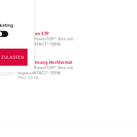
keting
CAD-Daten STP
Stecker PowerTOP® Xtra mit
ErgoCONTACT® 13516
ZIP, 2 MB
 ZULASSEN
Maßzeichnung Hochformat
Stecker PowerTOP® Xtra mit
ErgoCONTACT® 13516
PNG, 219 KB