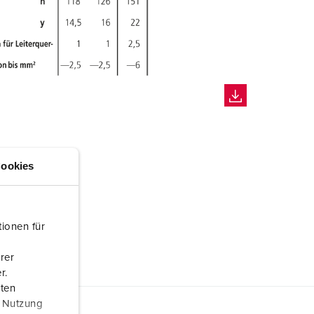
ookies
ionen für
rer
r.
aten
r Nutzung