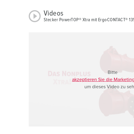
a
Videos
h
Stecker PowerTOP® Xtra mit ErgoCONTACT® 13
l
Bitte
akzeptieren Sie die Marketin
um dieses Video zu seh