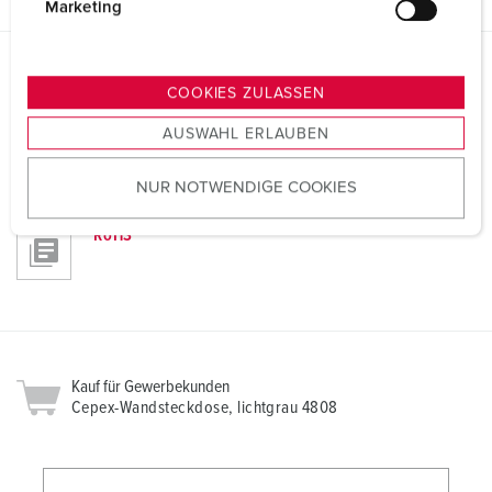
g
Marketing
u
n
g
Richtlinien
COOKIES ZULASSEN
Cepex-Wandsteckdose, lichtgrau 4808
s
AUSWAHL ERLAUBEN
a
REACh
u
NUR NOTWENDIGE COOKIES
s
w
RoHS
a
h
l
Kauf für Gewerbekunden
Cepex-Wandsteckdose, lichtgrau 4808