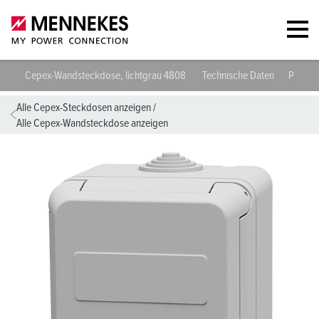
Cepex-Wandsteckdose, lichtgrau 4808
Technische Daten
Planun
Alle Cepex-Steckdosen anzeigen
/
Alle Cepex-Wandsteckdose anzeigen