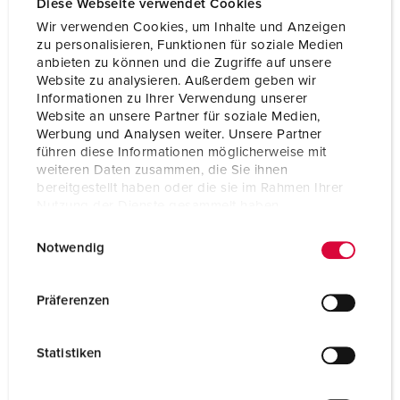
Diese Webseite verwendet Cookies
Produktinfoblatt
Cepex-Wandsteckdose, lichtgrau 4808
Wir verwenden Cookies, um Inhalte und Anzeigen
PDF, 445 KB
zu personalisieren, Funktionen für soziale Medien
anbieten zu können und die Zugriffe auf unsere
CAD-Daten STP
Website zu analysieren. Außerdem geben wir
Cepex-Wandsteckdose, lichtgrau 4808
Informationen zu Ihrer Verwendung unserer
ZIP, 428 KB
Website an unsere Partner für soziale Medien,
Werbung und Analysen weiter. Unsere Partner
CAD-Daten 3D-DWG
führen diese Informationen möglicherweise mit
Cepex-Wandsteckdose, lichtgrau 4808
weiteren Daten zusammen, die Sie ihnen
ZIP, 716 KB
bereitgestellt haben oder die sie im Rahmen Ihrer
Nutzung der Dienste gesammelt haben.
Maßzeichnung Hochformat
Cepex-Wandsteckdose, lichtgrau 4808
E
Datenschutzerklärung
Impressum
PNG, 179 KB
Notwendig
i
n
Maßzeichnung Querformat
Cepex-Wandsteckdose, lichtgrau 4808
w
Präferenzen
PNG, 250 KB
i
l
Prospekt
Statistiken
l
Cepex-Wandsteckdose, lichtgrau 4808
PDF, 1 MB
i