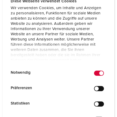
Diese Webseite verwendet Cookies
Produktinfoblatt
Cepex-Wandsteckdose, lichtgrau 4803
Wir verwenden Cookies, um Inhalte und Anzeigen
PDF, 445 KB
zu personalisieren, Funktionen für soziale Medien
anbieten zu können und die Zugriffe auf unsere
CAD-Daten STP
Website zu analysieren. Außerdem geben wir
Cepex-Wandsteckdose, lichtgrau 4803
Informationen zu Ihrer Verwendung unserer
ZIP, 880 KB
Website an unsere Partner für soziale Medien,
Werbung und Analysen weiter. Unsere Partner
CAD-Daten 3D-DWG
führen diese Informationen möglicherweise mit
Cepex-Wandsteckdose, lichtgrau 4803
weiteren Daten zusammen, die Sie ihnen
ZIP, 938 KB
bereitgestellt haben oder die sie im Rahmen Ihrer
Nutzung der Dienste gesammelt haben.
Maßzeichnung Hochformat
Cepex-Wandsteckdose, lichtgrau 4803
E
Datenschutzerklärung
Impressum
PNG, 179 KB
Notwendig
i
n
Maßzeichnung Querformat
Cepex-Wandsteckdose, lichtgrau 4803
w
Präferenzen
PNG, 250 KB
i
l
Prospekt
Statistiken
l
Cepex-Wandsteckdose, lichtgrau 4803
PDF, 1 MB
i