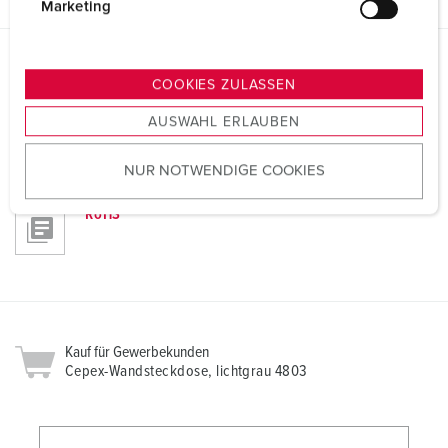
g
Marketing
u
n
g
Richtlinien
COOKIES ZULASSEN
Cepex-Wandsteckdose, lichtgrau 4803
s
AUSWAHL ERLAUBEN
a
REACh
u
NUR NOTWENDIGE COOKIES
s
w
RoHS
a
h
l
Kauf für Gewerbekunden
Cepex-Wandsteckdose, lichtgrau 4803