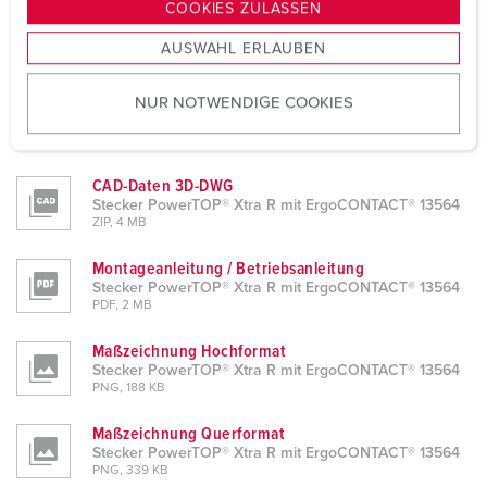
g
COOKIES ZULASSEN
Produktinfoblatt
s
Stecker PowerTOP® Xtra R mit ErgoCONTACT® 13564
AUSWAHL ERLAUBEN
a
PDF, 280 KB
u
NUR NOTWENDIGE COOKIES
CAD-Daten STP
s
Stecker PowerTOP® Xtra R mit ErgoCONTACT® 13564
w
ZIP, 3 MB
a
h
CAD-Daten 3D-DWG
Stecker PowerTOP® Xtra R mit ErgoCONTACT® 13564
l
ZIP, 4 MB
Montageanleitung / Betriebsanleitung
Stecker PowerTOP® Xtra R mit ErgoCONTACT® 13564
PDF, 2 MB
Maßzeichnung Hochformat
Stecker PowerTOP® Xtra R mit ErgoCONTACT® 13564
PNG, 188 KB
Maßzeichnung Querformat
Stecker PowerTOP® Xtra R mit ErgoCONTACT® 13564
PNG, 339 KB