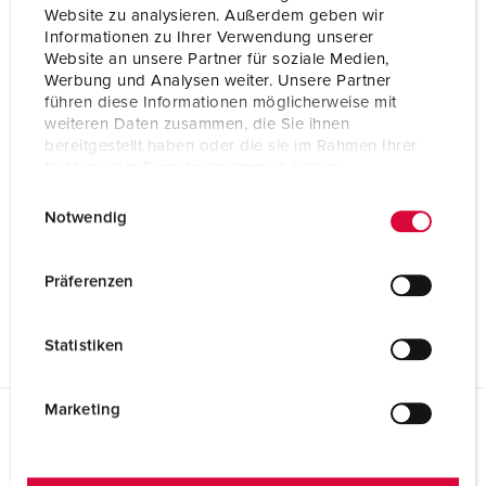
Website zu analysieren. Außerdem geben wir
Informationen zu Ihrer Verwendung unserer
Website an unsere Partner für soziale Medien,
Werbung und Analysen weiter. Unsere Partner
führen diese Informationen möglicherweise mit
weiteren Daten zusammen, die Sie ihnen
bereitgestellt haben oder die sie im Rahmen Ihrer
Nutzung der Dienste gesammelt haben.
E
Datenschutzerklärung
Impressum
Notwendig
i
n
w
Präferenzen
i
l
Statistiken
l
i
g
Marketing
u
Planungsdaten & Downloads
n
Stecker PowerTOP® Xtra R mit ErgoCONTACT® 13564