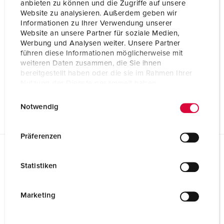
anbieten zu können und die Zugriffe auf unsere
Website zu analysieren. Außerdem geben wir
Informationen zu Ihrer Verwendung unserer
Website an unsere Partner für soziale Medien,
Werbung und Analysen weiter. Unsere Partner
führen diese Informationen möglicherweise mit
weiteren Daten zusammen, die Sie ihnen
bereitgestellt haben oder die sie im Rahmen Ihrer
Nutzung der Dienste gesammelt haben.
E
Datenschutzerklärung
Impressum
Notwendig
i
n
w
Präferenzen
i
l
Planungsdaten & Downloads
Statistiken
Stecker PowerTOP® Xtra R mit ErgoCONTACT® 13572
l
i
Produktinfoblatt
g
Marketing
Stecker PowerTOP® Xtra R mit ErgoCONTACT® 13572
u
PDF, 290 KB
n