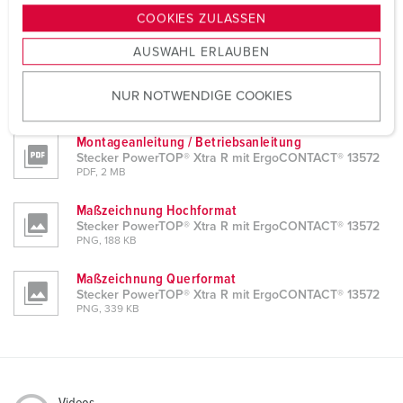
CAD-Daten STP
g
COOKIES ZULASSEN
Stecker PowerTOP® Xtra R mit ErgoCONTACT® 13572
s
ZIP, 2 MB
AUSWAHL ERLAUBEN
a
CAD-Daten 3D-DWG
u
Stecker PowerTOP® Xtra R mit ErgoCONTACT® 13572
NUR NOTWENDIGE COOKIES
s
ZIP, 3 MB
w
a
Montageanleitung / Betriebsanleitung
Stecker PowerTOP® Xtra R mit ErgoCONTACT® 13572
h
PDF, 2 MB
l
Maßzeichnung Hochformat
Stecker PowerTOP® Xtra R mit ErgoCONTACT® 13572
PNG, 188 KB
Maßzeichnung Querformat
Stecker PowerTOP® Xtra R mit ErgoCONTACT® 13572
PNG, 339 KB