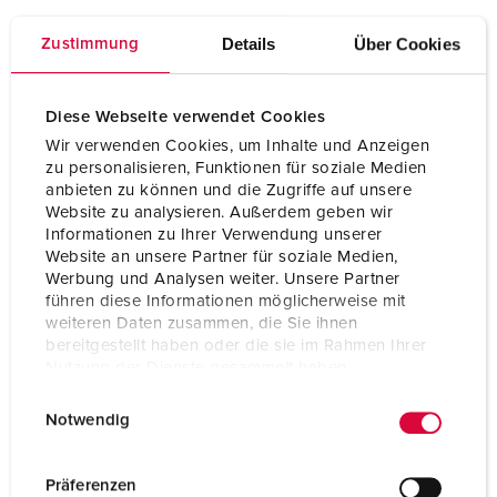
Konformitätserklärung
Details
Über Cookies
Zustimmung
Stecker PowerTOP® Xtra mit ErgoCONTACT® 13620
PDF, 62 KB
CAD-Daten STP
Diese Webseite verwendet Cookies
Stecker PowerTOP® Xtra mit ErgoCONTACT® 13620
Wir verwenden Cookies, um Inhalte und Anzeigen
ZIP, 3 MB
zu personalisieren, Funktionen für soziale Medien
anbieten zu können und die Zugriffe auf unsere
CAD-Daten 3D-DWG
Website zu analysieren. Außerdem geben wir
Stecker PowerTOP® Xtra mit ErgoCONTACT® 13620
Informationen zu Ihrer Verwendung unserer
ZIP, 4 MB
Website an unsere Partner für soziale Medien,
Werbung und Analysen weiter. Unsere Partner
Montageanleitung / Betriebsanleitung
führen diese Informationen möglicherweise mit
Stecker PowerTOP® Xtra mit ErgoCONTACT® 13620
weiteren Daten zusammen, die Sie ihnen
PDF, 2 MB
bereitgestellt haben oder die sie im Rahmen Ihrer
Nutzung der Dienste gesammelt haben.
Maßzeichnung Hochformat
Stecker PowerTOP® Xtra mit ErgoCONTACT® 13620
E
Datenschutzerklärung
Impressum
PNG, 159 KB
Notwendig
i
Maßzeichnung Querformat
n
Stecker PowerTOP® Xtra mit ErgoCONTACT® 13620
w
Präferenzen
PNG, 346 KB