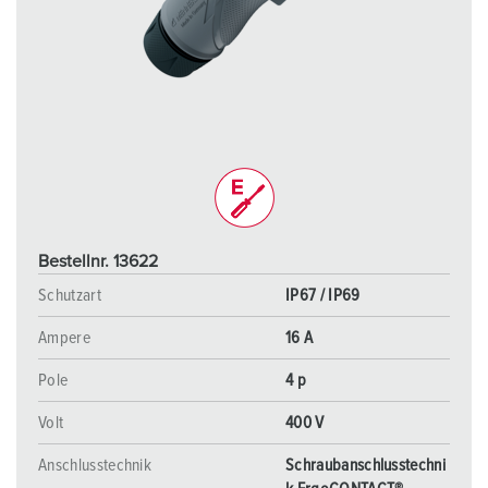
Bestellnr. 13622
Schutzart
IP67 / IP69
Ampere
16 A
Pole
4 p
Volt
400 V
Anschlusstechnik
Schraubanschlusstechni