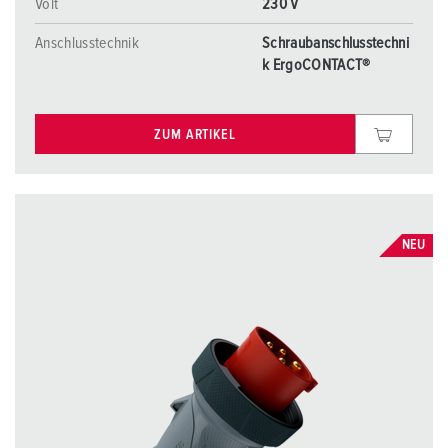
Volt
230 V
Anschlusstechnik
Schraubanschlusstechni
k ErgoCONTACT®
ZUM ARTIKEL
NEU