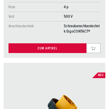
Pole
4 p
Volt
500 V
Anschlusstechnik
Schraubanschlusstechni
k ErgoCONTACT®
ZUM ARTIKEL
NEU