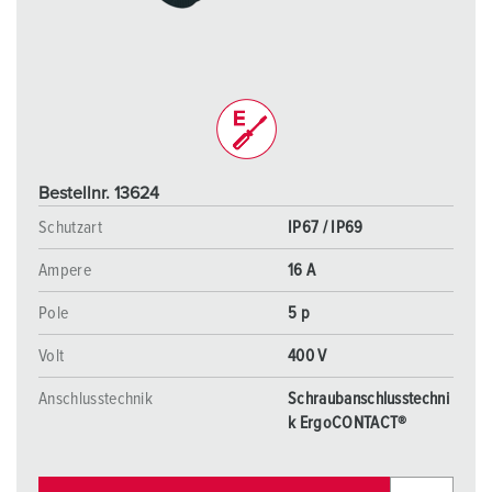
Bestellnr. 13624
Schutzart
IP67 / IP69
Ampere
16 A
Pole
5 p
Volt
400 V
Anschlusstechnik
Schraubanschlusstechni
k ErgoCONTACT®