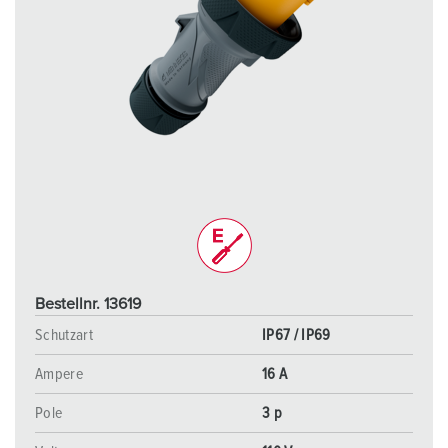
Bestellnr. 13619
Schutzart
IP67 / IP69
Ampere
16 A
Pole
3 p