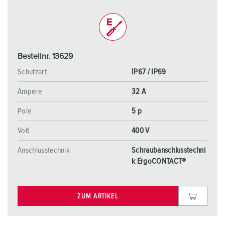
Bestellnr. 13629
Schutzart
IP67 / IP69
Ampere
32 A
Pole
5 p
Volt
400 V
Anschlusstechnik
Schraubanschlusstechni
k ErgoCONTACT®
ZUM ARTIKEL