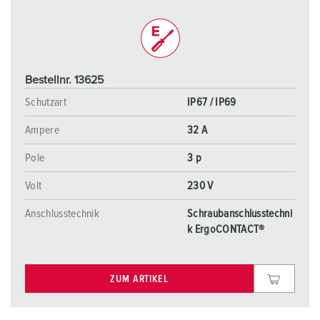
Bestellnr. 13625
Schutzart
IP67 / IP69
Ampere
32 A
Pole
3 p
Volt
230 V
Anschlusstechnik
Schraubanschlusstechni
k ErgoCONTACT®
ZUM ARTIKEL