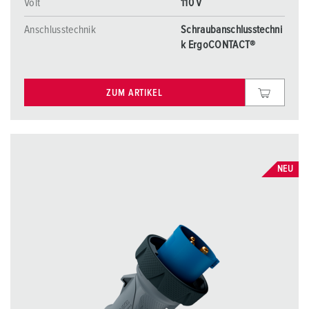
Volt
110 V
Anschlusstechnik
Schraubanschlusstechni
k ErgoCONTACT®
ZUM ARTIKEL
NEU