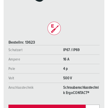
Bestellnr. 13623
Schutzart
IP67 / IP69
Ampere
16 A
Pole
4 p
Volt
500 V
Anschlusstechnik
Schraubanschlusstechni
k ErgoCONTACT®