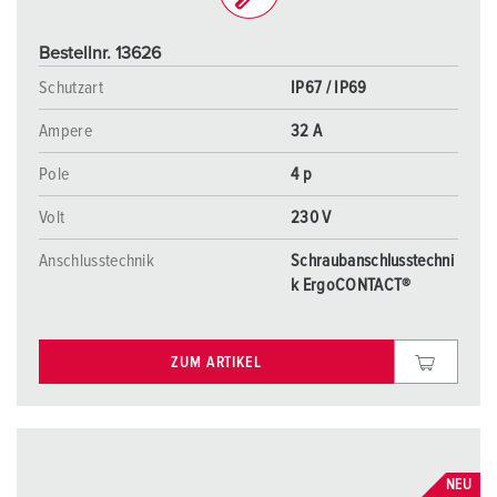
Bestellnr. 13626
Schutzart
IP67 / IP69
Ampere
32 A
Pole
4 p
Volt
230 V
Anschlusstechnik
Schraubanschlusstechni
k ErgoCONTACT®
ZUM ARTIKEL
NEU