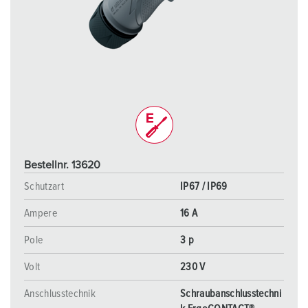
Bestellnr. 13620
Schutzart
IP67 / IP69
Ampere
16 A
Pole
3 p
Volt
230 V
Anschlusstechnik
Schraubanschlusstechni