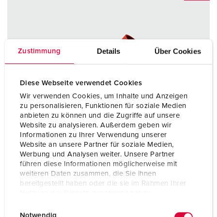
Details
Über Cookies
Zustimmung
Diese Webseite verwendet Cookies
Wir verwenden Cookies, um Inhalte und Anzeigen
zu personalisieren, Funktionen für soziale Medien
anbieten zu können und die Zugriffe auf unsere
Website zu analysieren. Außerdem geben wir
Informationen zu Ihrer Verwendung unserer
Website an unsere Partner für soziale Medien,
Werbung und Analysen weiter. Unsere Partner
führen diese Informationen möglicherweise mit
weiteren Daten zusammen, die Sie ihnen
bereitgestellt haben oder die sie im Rahmen Ihrer
Nutzung der Dienste gesammelt haben.
E
Datenschutzerklärung
Impressum
Bestellnr. 13627
Notwendig