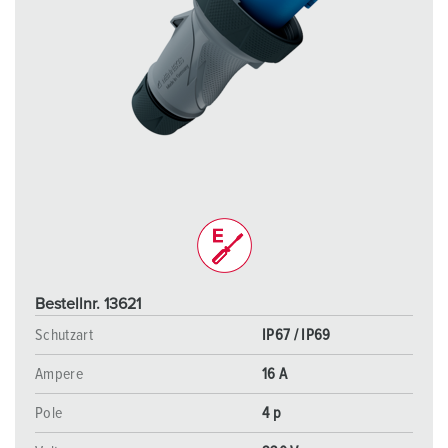
Bestellnr. 13621
Schutzart
IP67 / IP69
Ampere
16 A
Pole
4 p