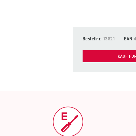
Bestellnr.
13621
EAN
KAUF FÜ