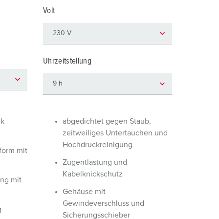
euerwehr und Katastrophenschutz
lossar
Volt
ür Kühlcontainer
ideos
amping
Uhrzeitstellung
kte
M
eranstaltungstechnik
ik
abgedichtet gegen Staub,
zeitweiliges Untertauchen und
Hochdruckreinigung
orm mit
Zugentlastung und
Kabelknickschutz
ng mit
Gehäuse mit
Gewindeverschluss und
g
Sicherungsschieber