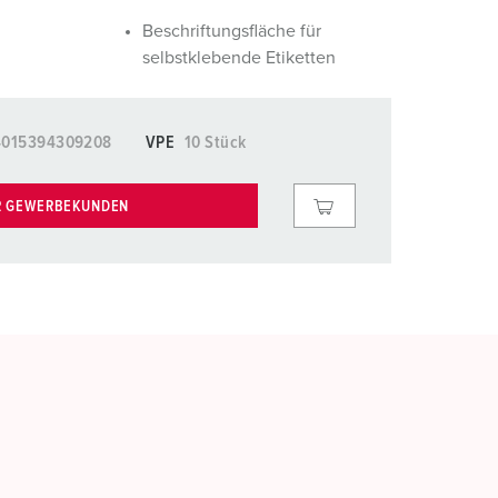
Beschriftungsfläche für
selbstklebende Etiketten
4015394309208
VPE
10 Stück
R GEWERBEKUNDEN