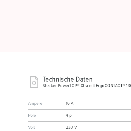
Technische Daten
Stecker PowerTOP® Xtra mit ErgoCONTACT® 13
Ampere
16 A
Pole
4 p
Volt
230 V