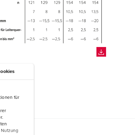
ookies
ionen für
rer
r.
aten
r Nutzung