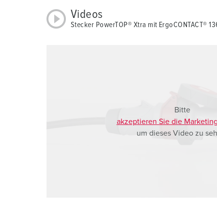
a
Videos
h
Stecker PowerTOP® Xtra mit ErgoCONTACT® 13
l
Bitte
akzeptieren Sie die Marketin
um dieses Video zu seh