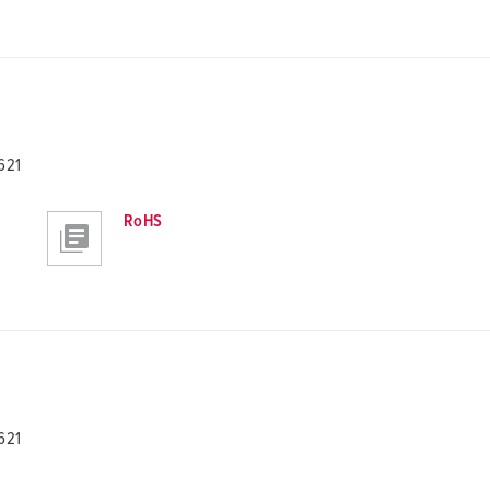
621
RoHS
621