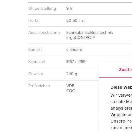
Uhrzeitstellung
9 h
Hertz
50-60 Hz
Anschlusstechnik
Schraubanschlusstechnik
ErgoCONTACT®
Kontakt
standard
Schutzart
IP67 / IP69
Zusti
Gewicht
240 g
Prüfzeichen
VDE
Diese Web
CQC
Wir verwen
soziale Me
analysier
Website an
Unsere Par
zusammen, 