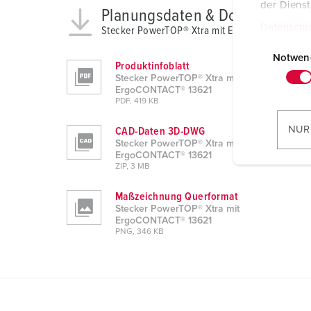
der Diens
Planungsdaten & Downloads
Datenschu
Stecker PowerTOP® Xtra mit ErgoCONTACT® 13
E
i
Notwen
Produktinfoblatt
n
Stecker PowerTOP® Xtra mit
ErgoCONTACT® 13621
w
PDF, 419 KB
i
l
NUR
CAD-Daten 3D-DWG
l
Stecker PowerTOP® Xtra mit
ErgoCONTACT® 13621
i
ZIP, 3 MB
g
u
Maßzeichnung Querformat
n
Stecker PowerTOP® Xtra mit
ErgoCONTACT® 13621
g
PNG, 346 KB
s
a
u
s
w