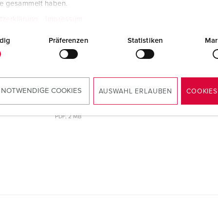
te gesammelt haben.
tzerklärung
Impressum
621
dig
Präferenzen
Statistiken
Mar
Konformitätserklärung
Stecker PowerTOP® Xtra mit
ErgoCONTACT® 13621
PDF, 51 KB
 NOTWENDIGE COOKIES
AUSWAHL ERLAUBEN
COOKIES
Montageanleitung / Betriebsanleitung
Stecker PowerTOP® Xtra mit
ErgoCONTACT® 13621
PDF, 2 MB