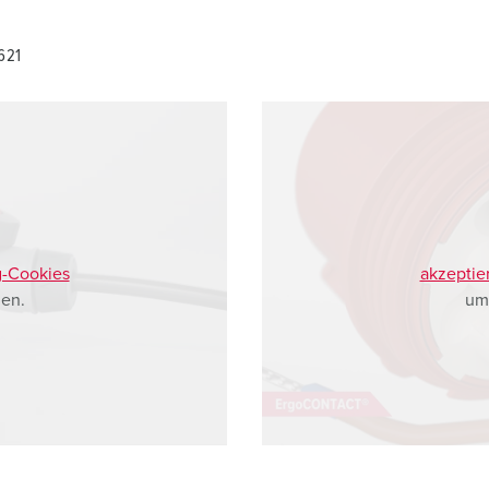
621
g-Cookies
akzeptie
en.
um