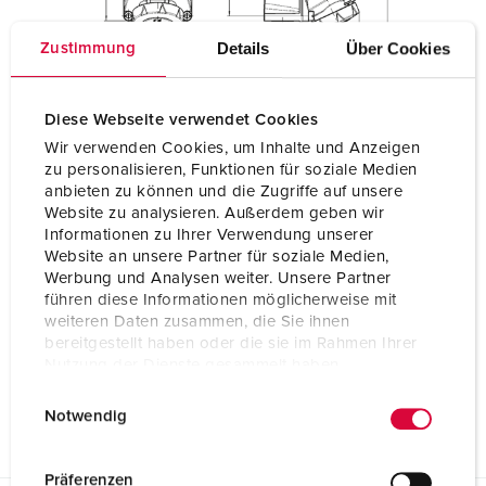
Details
Über Cookies
Zustimmung
Diese Webseite verwendet Cookies
Wir verwenden Cookies, um Inhalte und Anzeigen
zu personalisieren, Funktionen für soziale Medien
anbieten zu können und die Zugriffe auf unsere
Website zu analysieren. Außerdem geben wir
Informationen zu Ihrer Verwendung unserer
Website an unsere Partner für soziale Medien,
Werbung und Analysen weiter. Unsere Partner
führen diese Informationen möglicherweise mit
weiteren Daten zusammen, die Sie ihnen
bereitgestellt haben oder die sie im Rahmen Ihrer
Nutzung der Dienste gesammelt haben.
E
Datenschutzerklärung
Impressum
Notwendig
i
n
w
Präferenzen