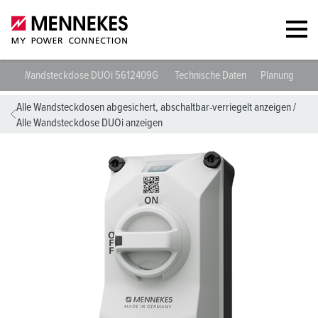
Wandsteckdose DUOi 5612409G
Technische Daten
Planungsdat
Alle Wandsteckdosen abgesichert, abschaltbar-verriegelt anzeigen
/
Alle Wandsteckdose DUOi anzeigen