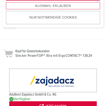
REACh
s
AUSWAHL ERLAUBEN
a
u
NUR NOTWENDIGE COOKIES
s
RoHS
w
a
h
l
Kauf für Gewerbekunden
Stecker PowerTOP® Xtra mit ErgoCONTACT® 13624
Adalbert Zajadacz GmbH & Co. KG
Verfügbar