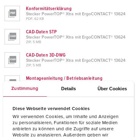
Konformitätserklärung
Stecker PowerTOP® Xtra mit ErgoCONTACT® 13624
PDF, 62 KB
CAD-Daten STP
Stecker PowerTOP® Xtra mit ErgoCONTACT® 13624
ZIP, 5 MB
CAD-Daten 3D-DWG
Stecker PowerTOP® Xtra mit ErgoCONTACT® 13624
ZIP, 5 MB
Montageanleitung / Betriebsanleitung
Stecker PowerTOP® Xtra mit ErgoCONTACT® 13624
Details
Über Cookies
Zustimmung
PDF, 2 MB
Maßzeichnung Hochformat
Stecker PowerTOP® Xtra mit ErgoCONTACT® 13624
Diese Webseite verwendet Cookies
PNG, 159 KB
Wir verwenden Cookies, um Inhalte und Anzeigen
zu personalisieren, Funktionen für soziale Medien
Maßzeichnung Querformat
anbieten zu können und die Zugriffe auf unsere
Stecker PowerTOP® Xtra mit ErgoCONTACT® 13624
Website zu analysieren. Außerdem geben wir
PNG, 346 KB