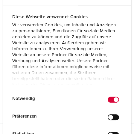
Diese Webseite verwendet Cookies
Wir verwenden Cookies, um Inhalte und Anzeigen
zu personalisieren, Funktionen für soziale Medien
anbieten zu können und die Zugriffe auf unsere
Website zu analysieren. Außerdem geben wir
Informationen zu Ihrer Verwendung unserer
Website an unsere Partner für soziale Medien,
Werbung und Analysen weiter. Unsere Partner
führen diese Informationen möglicherweise mit
weiteren Daten zusammen, die Sie ihnen
bereitgestellt haben oder die sie im Rahmen Ihrer
Nutzung der Dienste gesammelt haben.
E
Datenschutzerklärung
Impressum
Notwendig
i
n
w
Präferenzen
i
l
Statistiken