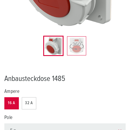
Anbausteckdose 1485
Ampere
16 A
32 A
Pole