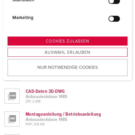
l
Planungsdaten & Downloads
i
Anbausteckdose 1485
g
Marketing
Produktinfoblatt
u
Anbausteckdose 1485
n
PDF, 149 KB
g
COOKIES ZULASSEN
Konformitätserklärung
s
Anbausteckdose 1485
AUSWAHL ERLAUBEN
a
PDF, 211 KB
u
NUR NOTWENDIGE COOKIES
s
CAD-Daten STP
Anbausteckdose 1485
w
ZIP, 1,002 KB
a
h
CAD-Daten 3D-DWG
l
Anbausteckdose 1485
ZIP, 2 MB
Montageanleitung / Betriebsanleitung
Anbausteckdose 1485
PDF, 128 KB