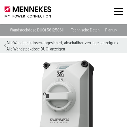
Wandsteckdose DUOi 5612506H
Technische Daten
Planungsdat
Alle Wandsteckdosen abgesichert, abschaltbar-verriegelt anzeigen
/
Alle Wandsteckdose DUOi anzeigen