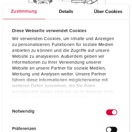
Details
Über Cookies
Zustimmung
Diese Webseite verwendet Cookies
Wir verwenden Cookies, um Inhalte und Anzeigen
zu personalisieren, Funktionen für soziale Medien
anbieten zu können und die Zugriffe auf unsere
Website zu analysieren. Außerdem geben wir
Informationen zu Ihrer Verwendung unserer
Website an unsere Partner für soziale Medien,
Werbung und Analysen weiter. Unsere Partner
führen diese Informationen möglicherweise mit
weiteren Daten zusammen, die Sie ihnen
bereitgestellt haben oder die sie im Rahmen Ihrer
Nutzung der Dienste gesammelt haben.
E
Datenschutzerklärung
Impressum
Notwendig
i
n
w
Präferenzen