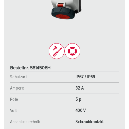
Bestellnr. 5614506H
Schutzart
IP67 / IP69
Ampere
32 A
Pole
5 p
Volt
400 V
Anschlusstechnik
Schraubkontakt