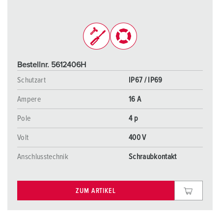
Bestellnr. 5612406H
Schutzart
IP67 / IP69
Ampere
16 A
Pole
4 p
Volt
400 V
Anschlusstechnik
Schraubkontakt
ZUM ARTIKEL