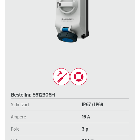
Bestellnr. 5612306H
Schutzart
IP67 / IP69
Ampere
16 A
Pole
3 p