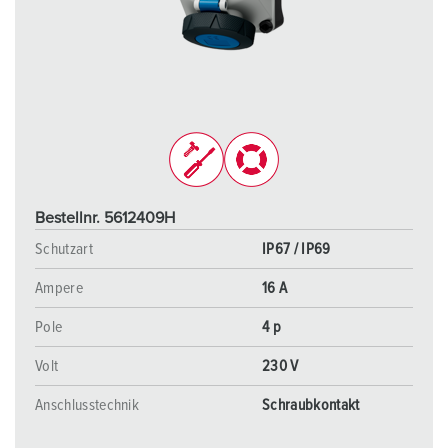
Bestellnr. 5612409H
Schutzart
IP67 / IP69
Ampere
16 A
Pole
4 p
Volt
230 V
Anschlusstechnik
Schraubkontakt