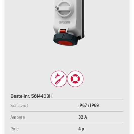
Bestellnr. 5614403H
Schutzart
IP67 / IP69
Ampere
32 A
Pole
4 p