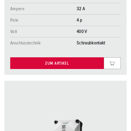
Ampere
32 A
Pole
4 p
Volt
400 V
Anschlusstechnik
Schraubkontakt
ZUM ARTIKEL