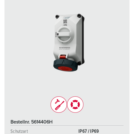
h
l
Bestellnr. 5614406H
Schutzart
IP67 / IP69