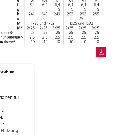
ookies
ionen für
rer
r.
aten
r Nutzung