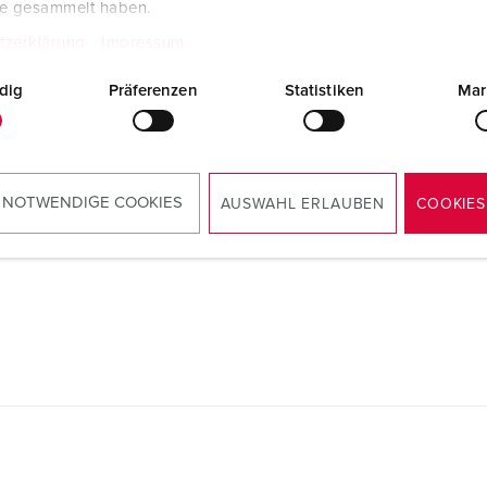
te gesammelt haben.
tzerklärung
Impressum
dig
Präferenzen
Statistiken
Mar
Konformitätserklärung
Wandsteckdose DUOi 5614406H
PDF, 52 KB
 NOTWENDIGE COOKIES
AUSWAHL ERLAUBEN
COOKIES
Montageanleitung / Betriebsanleitung
Wandsteckdose DUOi 5614406H
PDF, 3 MB