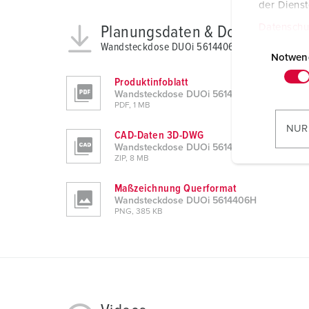
der Diens
Datenschu
Planungsdaten & Downloads
E
Wandsteckdose DUOi 5614406H
i
Notwen
n
Produktinfoblatt
w
Wandsteckdose DUOi 5614406H
PDF, 1 MB
i
l
NUR
CAD-Daten 3D-DWG
l
Wandsteckdose DUOi 5614406H
i
ZIP, 8 MB
g
Maßzeichnung Querformat
u
Wandsteckdose DUOi 5614406H
n
PNG, 385 KB
g
s
a
u
s
w