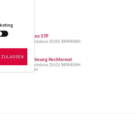
keting
CAD-Daten STP
Wandsteckdose DUOi 5614406H
ZIP, 3 MB
 ZULASSEN
Maßzeichnung Hochformat
Wandsteckdose DUOi 5614406H
PNG, 196 KB