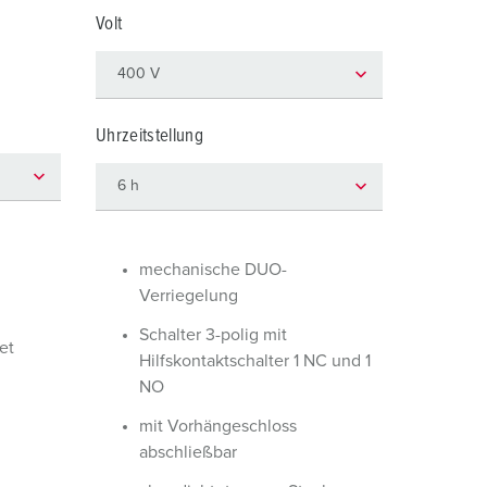
euerwehr und Katastrophenschutz
lossar
Volt
ür Kühlcontainer
ideos
amping
Uhrzeitstellung
kte
M
eranstaltungstechnik
mechanische DUO-
Verriegelung
Schalter 3-polig mit
et
Hilfskontaktschalter 1 NC und 1
NO
mit Vorhängeschloss
abschließbar