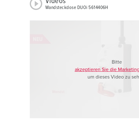
Videos
a
Wandsteckdose DUOi 5614406H
h
l
Bitte
akzeptieren Sie die Marketin
um dieses Video zu seh