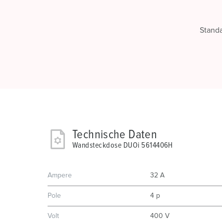
Stand
Technische Daten
Wandsteckdose DUOi 5614406H
Ampere
32 A
Pole
4 p
Volt
400 V