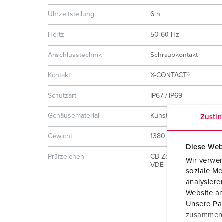
Uhrzeitstellung
6 h
Hertz
50-60 Hz
Anschlusstechnik
Schraubkontakt
Kontakt
X-CONTACT®
Schutzart
IP67 / IP69
Gehäusematerial
Kunststoff
Zusti
Gewicht
1380 g
Diese Web
Prüfzeichen
CB Zertifikat
Wir verwen
VDE
soziale Me
analysier
Website an
Unsere Par
zusammen, 