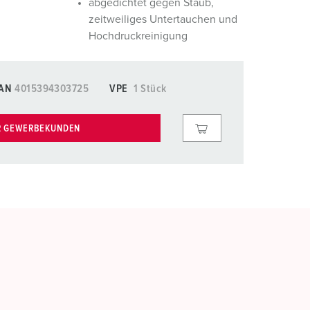
abgedichtet gegen Staub,
zeitweiliges Untertauchen und
Hochdruckreinigung
AN
4015394303725
VPE
1 Stück
R GEWERBEKUNDEN