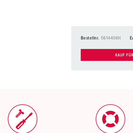
Bestellnr.
5614406H
E
KAUF FÜ