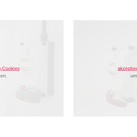
g-Cookies
akzeptie
en.
um