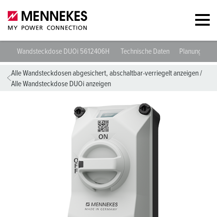
Wandsteckdose DUOi 5612406H
Technische Daten
Planungsdat
Alle Wandsteckdosen abgesichert, abschaltbar-verriegelt anzeigen
/
Alle Wandsteckdose DUOi anzeigen