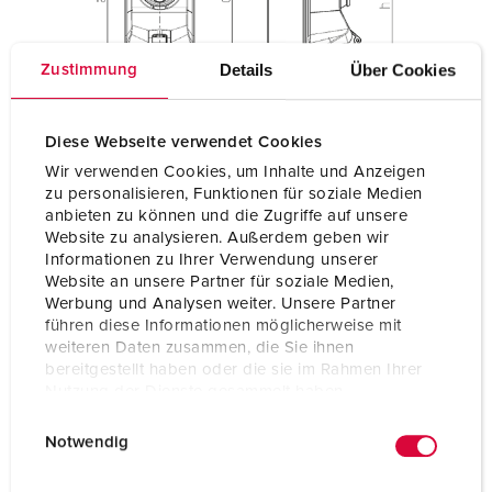
Details
Über Cookies
Zustimmung
Diese Webseite verwendet Cookies
Wir verwenden Cookies, um Inhalte und Anzeigen
zu personalisieren, Funktionen für soziale Medien
anbieten zu können und die Zugriffe auf unsere
Website zu analysieren. Außerdem geben wir
Informationen zu Ihrer Verwendung unserer
Website an unsere Partner für soziale Medien,
Werbung und Analysen weiter. Unsere Partner
führen diese Informationen möglicherweise mit
weiteren Daten zusammen, die Sie ihnen
bereitgestellt haben oder die sie im Rahmen Ihrer
Nutzung der Dienste gesammelt haben.
E
Datenschutzerklärung
Impressum
Notwendig
i
n