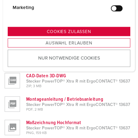
Produktinfoblatt
g
Marketing
Stecker PowerTOP® Xtra R mit ErgoCONTACT® 13637
u
PDF, 431 KB
n
Konformitätserklärung
g
COOKIES ZULASSEN
Stecker PowerTOP® Xtra R mit ErgoCONTACT® 13637
s
PDF, 51 KB
AUSWAHL ERLAUBEN
a
u
CAD-Daten STP
NUR NOTWENDIGE COOKIES
Stecker PowerTOP® Xtra R mit ErgoCONTACT® 13637
s
ZIP, 3 MB
w
a
CAD-Daten 3D-DWG
h
Stecker PowerTOP® Xtra R mit ErgoCONTACT® 13637
ZIP, 3 MB
l
Montageanleitung / Betriebsanleitung
Stecker PowerTOP® Xtra R mit ErgoCONTACT® 13637
PDF, 2 MB
Maßzeichnung Hochformat
Stecker PowerTOP® Xtra R mit ErgoCONTACT® 13637
PNG, 159 KB