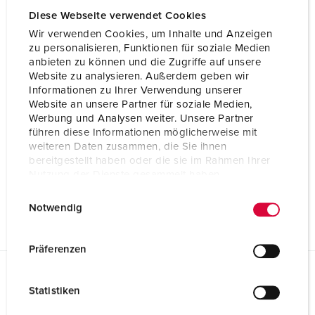
Diese Webseite verwendet Cookies
Wir verwenden Cookies, um Inhalte und Anzeigen
zu personalisieren, Funktionen für soziale Medien
anbieten zu können und die Zugriffe auf unsere
Website zu analysieren. Außerdem geben wir
Informationen zu Ihrer Verwendung unserer
Website an unsere Partner für soziale Medien,
Werbung und Analysen weiter. Unsere Partner
führen diese Informationen möglicherweise mit
weiteren Daten zusammen, die Sie ihnen
bereitgestellt haben oder die sie im Rahmen Ihrer
Nutzung der Dienste gesammelt haben.
E
Datenschutzerklärung
Impressum
Notwendig
i
n
w
Präferenzen
i
l
Planungsdaten & Downloads
Statistiken
l
Stecker PowerTOP® Xtra R mit ErgoCONTACT® 13637
i