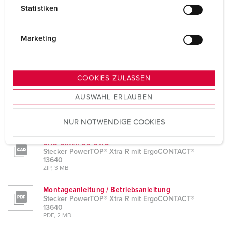
Produktinfoblatt
l
Statistiken
Stecker PowerTOP® Xtra R mit ErgoCONTACT®
l
13640
i
PDF, 428 KB
g
Marketing
Konformitätserklärung
u
Stecker PowerTOP® Xtra R mit ErgoCONTACT®
n
13640
g
PDF, 51 KB
COOKIES ZULASSEN
s
CAD-Daten STP
AUSWAHL ERLAUBEN
a
Stecker PowerTOP® Xtra R mit ErgoCONTACT®
u
13640
NUR NOTWENDIGE COOKIES
ZIP, 3 MB
s
w
CAD-Daten 3D-DWG
a
Stecker PowerTOP® Xtra R mit ErgoCONTACT®
h
13640
ZIP, 3 MB
l
Montageanleitung / Betriebsanleitung
Stecker PowerTOP® Xtra R mit ErgoCONTACT®
13640
PDF, 2 MB