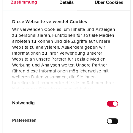
Details
Über Cookies
Zustimmung
Diese Webseite verwendet Cookies
Wir verwenden Cookies, um Inhalte und Anzeigen
zu personalisieren, Funktionen für soziale Medien
anbieten zu können und die Zugriffe auf unsere
Website zu analysieren. Außerdem geben wir
Informationen zu Ihrer Verwendung unserer
Website an unsere Partner für soziale Medien,
Werbung und Analysen weiter. Unsere Partner
führen diese Informationen möglicherweise mit
weiteren Daten zusammen, die Sie ihnen
bereitgestellt haben oder die sie im Rahmen Ihrer
Nutzung der Dienste gesammelt haben.
E
Datenschutzerklärung
Impressum
Notwendig
i
n
Planungsdaten & Downloads
w
Präferenzen
Stecker PowerTOP® Xtra R mit ErgoCONTACT® 13640
i