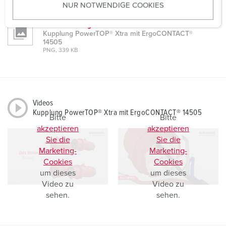
PNG, 189 KB
NUR NOTWENDIGE COOKIES
s
w
Maßzeichnung Querformat
a
Kupplung PowerTOP® Xtra mit ErgoCONTACT®
h
14505
PNG, 339 KB
l
Videos
Kupplung PowerTOP® Xtra mit ErgoCONTACT® 14505
Bitte
Bitte
akzeptieren
akzeptieren
Sie die
Sie die
Marketing-
Marketing-
Cookies
Cookies
um dieses
um dieses
Video zu
Video zu
sehen.
sehen.