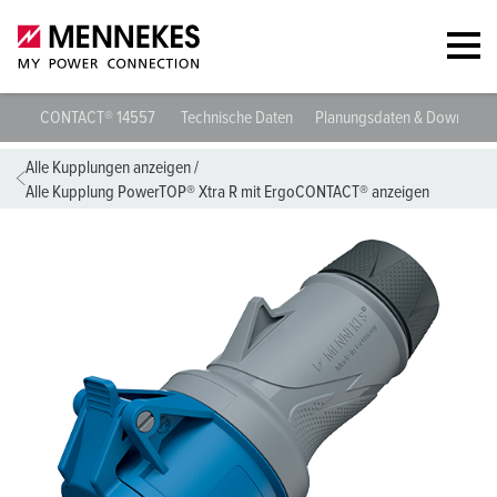
Kupplung PowerTOP® Xtra R mit ErgoCONTACT® 14557
Technische
Alle Kupplungen anzeigen
/
Alle Kupplung PowerTOP® Xtra R mit ErgoCONTACT® anzeigen