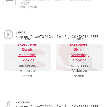
l
14557
PNG, 339 KB
Videos
Kupplung PowerTOP® Xtra R mit ErgoCONTACT® 14557
Bitte
Bitte
akzeptieren
akzeptieren
Sie die
Sie die
Marketing-
Marketing-
Cookies
Cookies
um dieses
um dieses
Video zu
Video zu
sehen.
sehen.
Richtlinien
Kupplung PowerTOP® Xtra R mit ErgoCONTACT® 14557