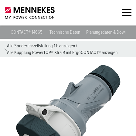
Kupplung PowerTOP® Xtra R mit ErgoCONTACT® 14665
Technische
Alle Sonderuhrzeitstellung 1 h anzeigen
/
Alle Kupplung PowerTOP® Xtra R mit ErgoCONTACT® anzeigen