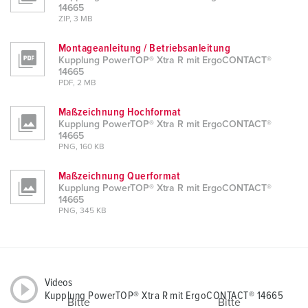
h
14665
l
ZIP, 3 MB
Montageanleitung / Betriebsanleitung
Kupplung PowerTOP® Xtra R mit ErgoCONTACT®
14665
PDF, 2 MB
Maßzeichnung Hochformat
Kupplung PowerTOP® Xtra R mit ErgoCONTACT®
14665
PNG, 160 KB
Maßzeichnung Querformat
Kupplung PowerTOP® Xtra R mit ErgoCONTACT®
14665
PNG, 345 KB
Videos
Kupplung PowerTOP® Xtra R mit ErgoCONTACT® 14665
Bitte
Bitte