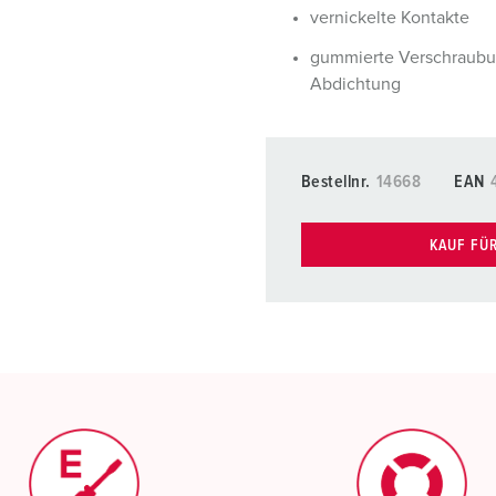
vernickelte Kontakte
gummierte Verschraubu
Abdichtung
Bestellnr.
14668
EAN
KAUF FÜ