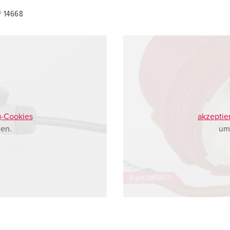
® 14668
g-Cookies
akzeptie
en.
um