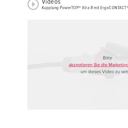
Videos
a
Kupplung PowerTOP® Xtra R mit ErgoCONTACT
h
l
Bitte
akzeptieren Sie die Marketin
um dieses Video zu seh