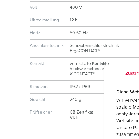
Volt
400 V
Uhrzeitstellung
12 h
Hertz
50-60 Hz
Anschlusstechnik
Schraubanschlusstechnik
ErgoCONTACT®
Kontakt
vernickelte Kontakte
hochwärmebeständige Kontaktträge
Zusti
X-CONTACT®
Schutzart
IP67 / IP69
Diese Web
Gewicht
240 g
Wir verwen
soziale Me
Prüfzeichen
CB Zertifikat
analysier
VDE
Website an
Unsere Par
zusammen, 