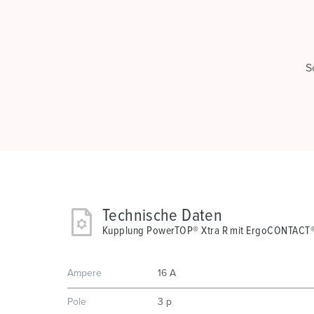
S
Technische Daten
Kupplung PowerTOP® Xtra R mit ErgoCONTACT
Ampere
16 A
Pole
3 p