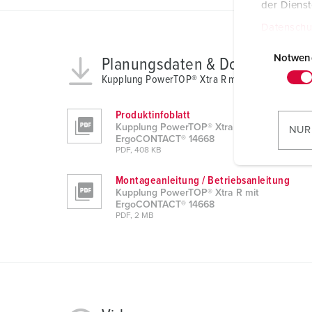
der Diens
Datenschu
E
i
Notwen
Planungsdaten & Downloads
n
Kupplung PowerTOP® Xtra R mit ErgoCONTACT
w
i
Produktinfoblatt
l
Kupplung PowerTOP® Xtra R mit
NUR
ErgoCONTACT® 14668
l
PDF, 408 KB
i
g
Montageanleitung / Betriebsanleitung
u
Kupplung PowerTOP® Xtra R mit
ErgoCONTACT® 14668
n
PDF, 2 MB
g
s
a
u
s
w