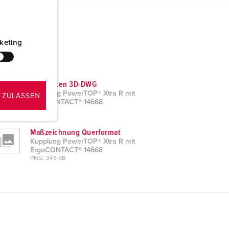
keting
CAD-Daten 3D-DWG
Kupplung PowerTOP® Xtra R mit
 ZULASSEN
ErgoCONTACT® 14668
ZIP, 3 MB
Maßzeichnung Querformat
Kupplung PowerTOP® Xtra R mit
ErgoCONTACT® 14668
PNG, 345 KB