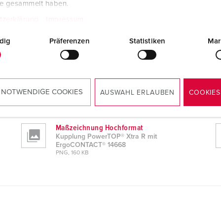
te gesammelt haben.
tzerklärung
Impressum
dig
Präferenzen
Statistiken
Mar
® 14668
CAD-Daten STP
Kupplung PowerTOP® Xtra R mit
 NOTWENDIGE COOKIES
AUSWAHL ERLAUBEN
COOKIES
ErgoCONTACT® 14668
ZIP, 3 MB
Maßzeichnung Hochformat
Kupplung PowerTOP® Xtra R mit
ErgoCONTACT® 14668
PNG, 160 KB