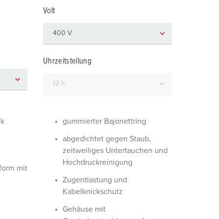
euerwehr und Katastrophenschutz
lossar
Volt
ür Kühlcontainer
ideos
amping
Uhrzeitstellung
kte
M
eranstaltungstechnik
ik
gummierter Bajonettring
abgedichtet gegen Staub,
zeitweiliges Untertauchen und
Hochdruckreinigung
orm mit
Zugentlastung und
Kabelknickschutz
Gehäuse mit