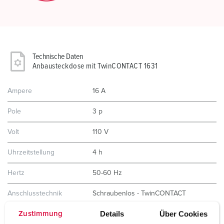
Technische Daten
Anbausteckdose mit TwinCONTACT 1631
Ampere
16 A
Pole
3 p
Volt
110 V
Uhrzeitstellung
4 h
Hertz
50-60 Hz
Anschlusstechnik
Schraubenlos - TwinCONTACT
Details
Über Cookies
Zustimmung
Kontakt
standard