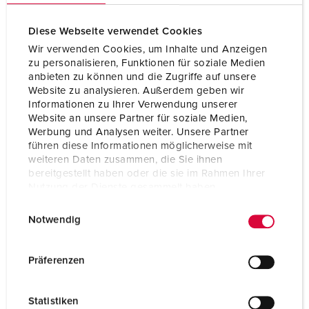
Schutzart
IP44
Diese Webseite verwendet Cookies
Flansch
73.5x64 mm
Wir verwenden Cookies, um Inhalte und Anzeigen
zu personalisieren, Funktionen für soziale Medien
Bohrloch
60x52 mm
anbieten zu können und die Zugriffe auf unsere
Website zu analysieren. Außerdem geben wir
Neigung
20 °
Informationen zu Ihrer Verwendung unserer
Website an unsere Partner für soziale Medien,
Gewicht
103 g
Werbung und Analysen weiter. Unsere Partner
führen diese Informationen möglicherweise mit
Prüfzeichen
EAC
weiteren Daten zusammen, die Sie ihnen
bereitgestellt haben oder die sie im Rahmen Ihrer
Nutzung der Dienste gesammelt haben.
E
Datenschutzerklärung
Impressum
Notwendig
i
n
w
Präferenzen
i
l
Statistiken
l