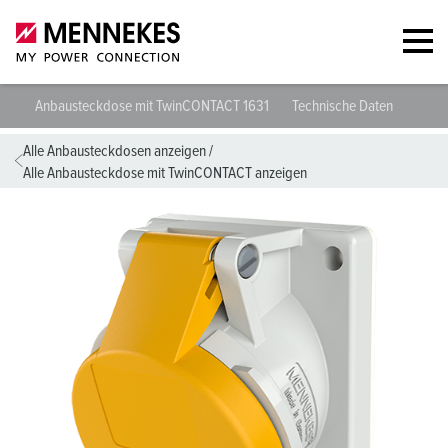
Anbausteckdose mit TwinCONTACT 1631
Technische Daten
Planu
Alle Anbausteckdosen anzeigen
/
Alle Anbausteckdose mit TwinCONTACT anzeigen