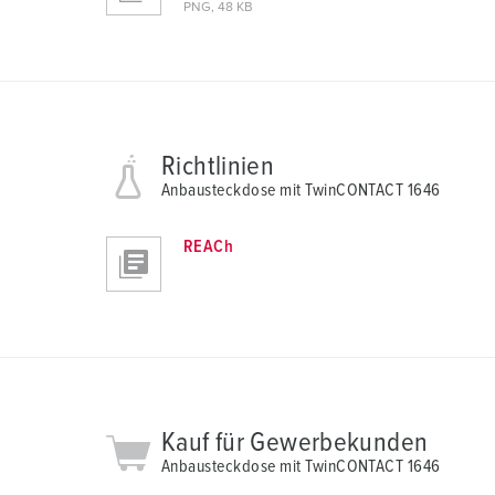
n
PNG, 48 KB
g
s
a
u
s
Richtlinien
w
Anbausteckdose mit TwinCONTACT 1646
a
h
l
REACh
Kauf für Gewerbekunden
Anbausteckdose mit TwinCONTACT 1646