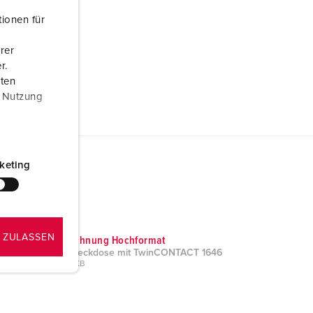
ionen für
rer
r.
aten
r Nutzung
keting
 ZULASSEN
Maßzeichnung Hochformat
Anbausteckdose mit TwinCONTACT 1646
PNG, 48 KB