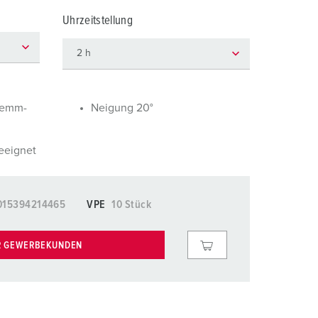
euerwehr und Katastrophenschutz
lossar
Uhrzeitstellung
ür Kühlcontainer
ideos
amping
kte
M
lemm-
Neigung 20°
eranstaltungstechnik
eeignet
015394214465
VPE
10 Stück
R GEWERBEKUNDEN