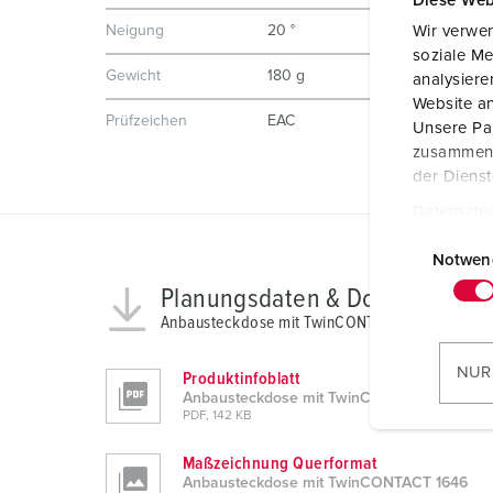
Diese Web
Wir verwen
Neigung
20 °
soziale Me
Gewicht
180 g
analysier
Website an
Prüfzeichen
EAC
Unsere Par
zusammen, 
der Diens
Datenschu
E
i
Notwen
n
Planungsdaten & Downloads
w
Anbausteckdose mit TwinCONTACT 1646
i
l
NUR
Produktinfoblatt
l
Anbausteckdose mit TwinCONTACT 1646
PDF, 142 KB
i
g
Maßzeichnung Querformat
u
Anbausteckdose mit TwinCONTACT 1646