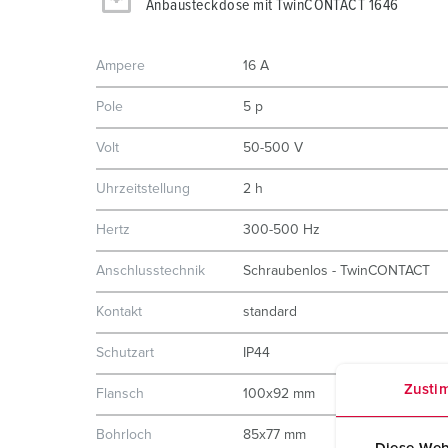
Anbausteckdose mit TwinCONTACT 1646
Ampere
16 A
Pole
5 p
Volt
50-500 V
Uhrzeitstellung
2 h
Hertz
300-500 Hz
Anschlusstechnik
Schraubenlos - TwinCONTACT
Kontakt
standard
Schutzart
IP44
Zusti
Flansch
100x92 mm
Bohrloch
85x77 mm