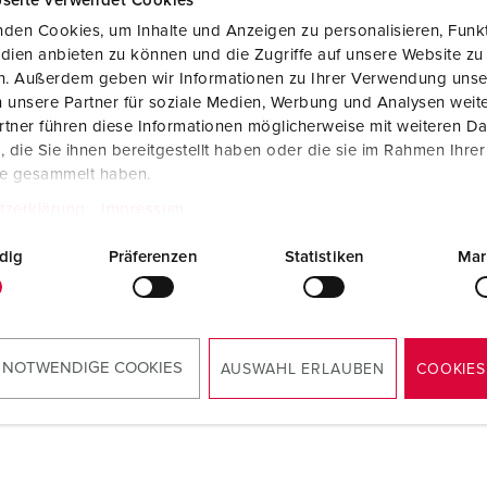
seite verwendet Cookies
den Cookies, um Inhalte und Anzeigen zu personalisieren, Funkt
dien anbieten zu können und die Zugriffe auf unsere Website zu
en. Außerdem geben wir Informationen zu Ihrer Verwendung unse
 unsere Partner für soziale Medien, Werbung und Analysen weite
tner führen diese Informationen möglicherweise mit weiteren D
die Sie ihnen bereitgestellt haben oder die sie im Rahmen Ihre
te gesammelt haben.
tzerklärung
Impressum
dig
Präferenzen
Statistiken
Mar
 NOTWENDIGE COOKIES
AUSWAHL ERLAUBEN
COOKIES
Montageanleitung / Betriebsanleitung
Anbausteckdose mit TwinCONTACT 1646
PDF, 740 KB