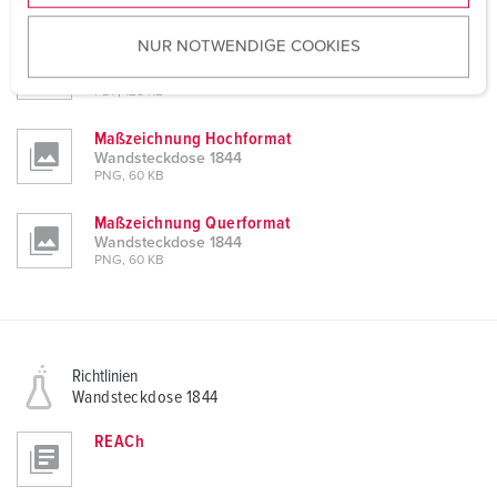
PDF, 137 KB
u
NUR NOTWENDIGE COOKIES
s
Montageanleitung / Betriebsanleitung
w
Wandsteckdose 1844
PDF, 128 KB
a
h
Maßzeichnung Hochformat
l
Wandsteckdose 1844
PNG, 60 KB
Maßzeichnung Querformat
Wandsteckdose 1844
PNG, 60 KB
Richtlinien
Wandsteckdose 1844
REACh