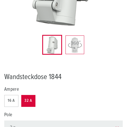
Wandsteckdose 1844
Ampere
16 A
32 A
Pole