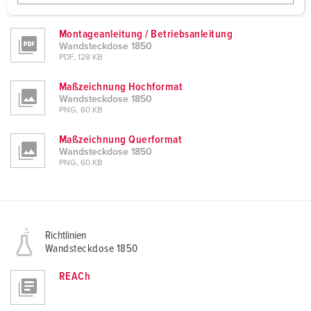
w
PDF, 137 KB
a
Montageanleitung / Betriebsanleitung
h
Wandsteckdose 1850
l
PDF, 128 KB
Maßzeichnung Hochformat
Wandsteckdose 1850
PNG, 60 KB
Maßzeichnung Querformat
Wandsteckdose 1850
PNG, 60 KB
Richtlinien
Wandsteckdose 1850
REACh