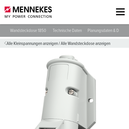
Wandsteckdose 1850
Technische Daten
Planungsdaten & Downl
Alle Kleinspannungen anzeigen
/
Alle Wandsteckdose anzeigen