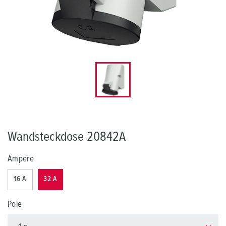
Wandsteckdose 20842A
Ampere
16 A
32 A
Pole