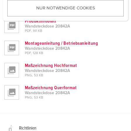
u
Planungsdaten & Downloads
NUR NOTWENDIGE COOKIES
s
Wandsteckdose 20842A
w
Produktinfoblatt
a
Wandsteckdose 20842A
h
PDF, 141 KB
l
Montageanleitung / Betriebsanleitung
Wandsteckdose 20842A
PDF, 128 KB
Maßzeichnung Hochformat
Wandsteckdose 20842A
PNG, 53 KB
Maßzeichnung Querformat
Wandsteckdose 20842A
PNG, 53 KB
Richtlinien