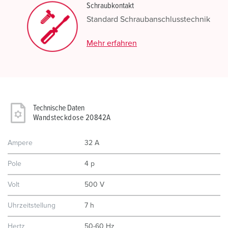
Schraubkontakt
Standard Schraubanschlusstechnik
Mehr erfahren
Technische Daten
Wandsteckdose 20842A
Ampere
32 A
Pole
4 p
Volt
500 V
Uhrzeitstellung
7 h
Hertz
50-60 Hz