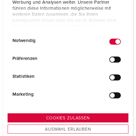
Werbung und Analysen weiter. Unsere Partner
führen diese Informationen möglicherweise mit
weiteren Daten zusammen, die Sie ihnen
bereitgestellt haben oder die sie im Rahmen Ihrer
Nutzung der Dienste gesammelt haben.
E
Datenschutzerklärung
Impressum
Notwendig
i
n
w
Präferenzen
i
l
Statistiken
l
i
g
Marketing
u
n
g
COOKIES ZULASSEN
s
AUSWAHL ERLAUBEN
a