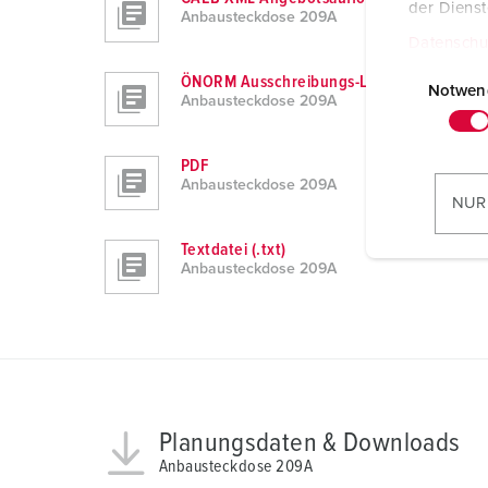
der Diens
Anbausteckdose 209A
Datenschu
E
ÖNORM Ausschreibungs-LV
i
Notwen
Anbausteckdose 209A
n
w
PDF
i
Anbausteckdose 209A
l
NUR
l
i
Textdatei (.txt)
Anbausteckdose 209A
g
u
n
g
s
a
u
Planungsdaten & Downloads
s
Anbausteckdose 209A
w