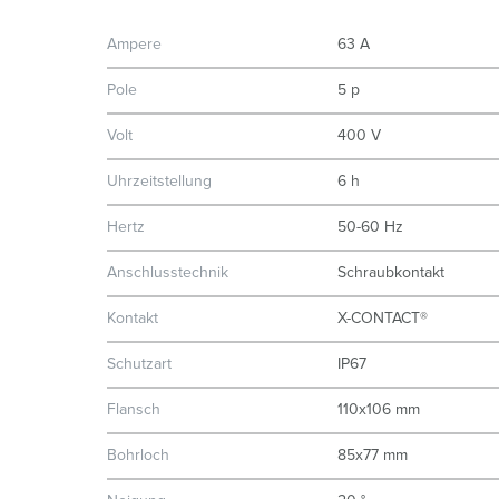
Ampere
63 A
Pole
5 p
Volt
400 V
Uhrzeitstellung
6 h
Hertz
50-60 Hz
Anschlusstechnik
Schraubkontakt
Kontakt
X-CONTACT®
Schutzart
IP67
Flansch
110x106 mm
Bohrloch
85x77 mm