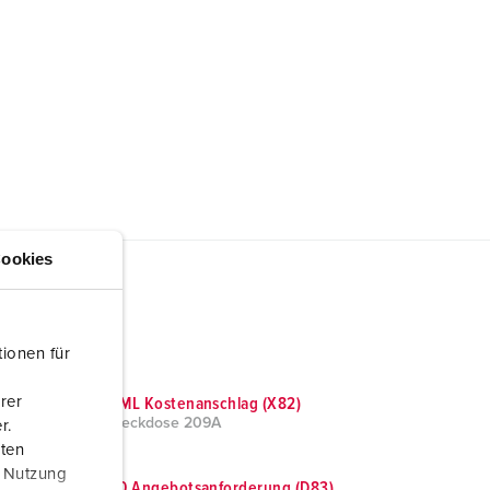
ookies
ionen für
rer
GAEB XML Kostenanschlag (X82)
Anbausteckdose 209A
r.
aten
r Nutzung
GAEB 90 Angebotsanforderung (D83)