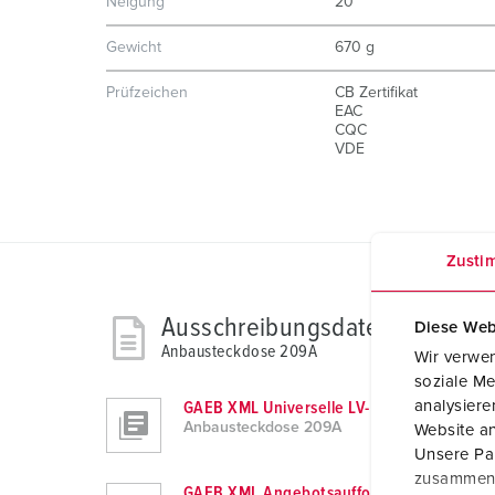
Neigung
20 °
Gewicht
670 g
Prüfzeichen
CB Zertifikat
EAC
CQC
VDE
Zusti
Ausschreibungsdaten
Diese Web
Anbausteckdose 209A
Wir verwen
soziale Me
analysier
GAEB XML Universelle LV-Daten (X80)
Anbausteckdose 209A
Website an
Unsere Par
zusammen, 
GAEB XML Angebotsaufforderung (X83)