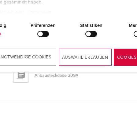
te gesammelt haben.
Anbausteckdose 209A
tzerklärung
Impressum
ÖNORM Kostenschätzung-LV
dig
Präferenzen
Statistiken
Mar
Anbausteckdose 209A
Excel
Anbausteckdose 209A
 NOTWENDIGE COOKIES
AUSWAHL ERLAUBEN
COOKIES
Formatierter Text (.rtf)
Anbausteckdose 209A