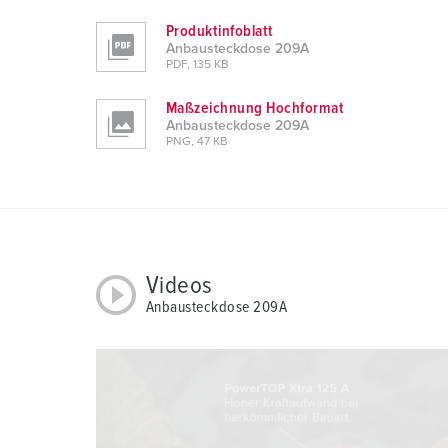
a
Produktinfoblatt
h
Anbausteckdose 209A
PDF, 135 KB
l
Maßzeichnung Hochformat
Anbausteckdose 209A
PNG, 47 KB
Videos
Anbausteckdose 209A