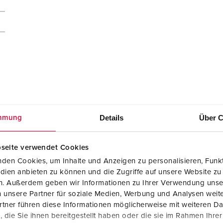
Details
Über C
mmung
seite verwendet Cookies
den Cookies, um Inhalte und Anzeigen zu personalisieren, Funkt
dien anbieten zu können und die Zugriffe auf unsere Website zu
en. Außerdem geben wir Informationen zu Ihrer Verwendung unse
GAEB XML Leistungsverzeichnis (X81)
Anbausteckdose 209A
 unsere Partner für soziale Medien, Werbung und Analysen weite
tner führen diese Informationen möglicherweise mit weiteren D
die Sie ihnen bereitgestellt haben oder die sie im Rahmen Ihre
GAEB 90 Leistungsverzeichnis (D81)