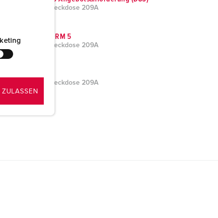
Anbausteckdose 209A
DATANORM 5
keting
Anbausteckdose 209A
Word
Anbausteckdose 209A
 ZULASSEN