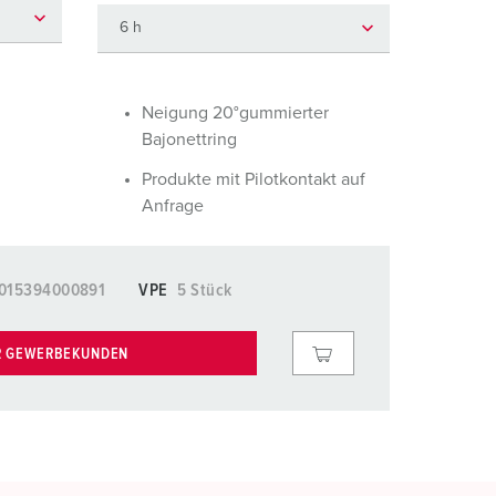
euerwehr und Katastrophenschutz
lossar
ür Kühlcontainer
ideos
amping
Neigung 20°gummierter
Bajonettring
kte
M
Produkte mit Pilotkontakt auf
eranstaltungstechnik
Anfrage
015394000891
VPE
5 Stück
R GEWERBEKUNDEN