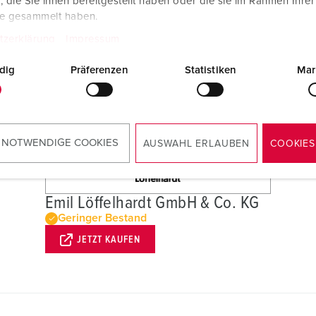
die Sie ihnen bereitgestellt haben oder die sie im Rahmen Ihre
te gesammelt haben.
tzerklärung
Impressum
dig
Präferenzen
Statistiken
Mar
 NOTWENDIGE COOKIES
AUSWAHL ERLAUBEN
COOKIES
Emil Löffelhardt GmbH & Co. KG
Geringer Bestand
JETZT KAUFEN