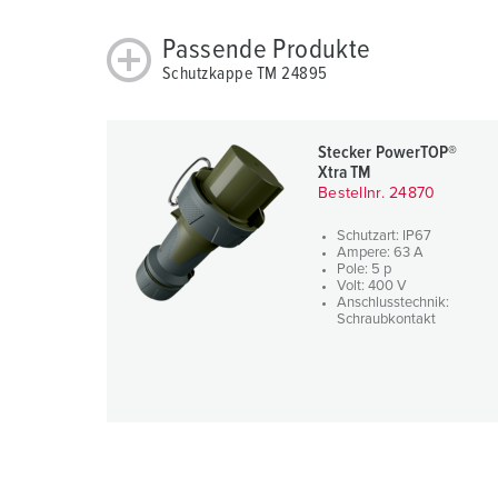
w
a
Passende Produkte
h
Schutzkappe TM 24895
l
Stecker PowerTOP®
Xtra TM
Bestellnr. 24870
Schutzart: IP67
Ampere: 63 A
Pole: 5 p
Volt: 400 V
Anschlusstechnik:
Schraubkontakt