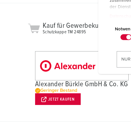
zusammen, 
der Diens
Datenschu
E
Kauf für Gewerbekunden
i
Notwen
Schutzkappe TM 24895
n
w
i
l
NUR
l
i
g
Alexander Bürkle GmbH & Co. KG
u
Geringer Bestand
n
g
JETZT KAUFEN
s
a
u
s