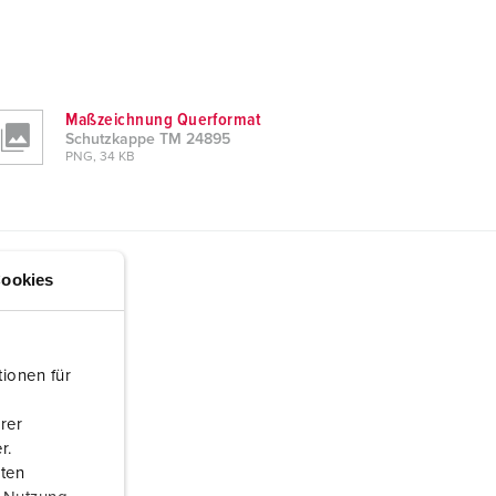
Maßzeichnung Querformat
Schutzkappe TM 24895
PNG, 34 KB
ookies
ionen für
rer
r.
aten