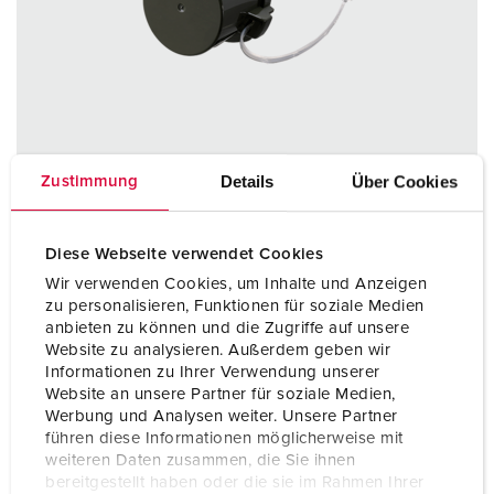
Details
Über Cookies
Zustimmung
Diese Webseite verwendet Cookies
Wir verwenden Cookies, um Inhalte und Anzeigen
Bestellnr. 24995
zu personalisieren, Funktionen für soziale Medien
für wasserdichte Stecker und Anbaugerätestecker,
anbieten zu können und die Zugriffe auf unsere
(Form G), nach Verteidigungsgerätenorm
Website zu analysieren. Außerdem geben wir
Informationen zu Ihrer Verwendung unserer
ZUM ARTIKEL
Website an unsere Partner für soziale Medien,
Werbung und Analysen weiter. Unsere Partner
führen diese Informationen möglicherweise mit
weiteren Daten zusammen, die Sie ihnen
bereitgestellt haben oder die sie im Rahmen Ihrer