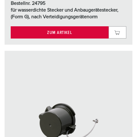
Bestellnr. 24795
h
für wasserdichte Stecker und Anbaugerätestecker,
l
(Form G), nach Verteidigungsgerätenorm
ZUM ARTIKEL