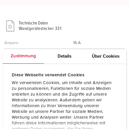
Technische Daten
Wandgerätestecker 331
Ampere
16 A
Pole
3 p
Details
Über Cookies
Zustimmung
Volt
110 V
Diese Webseite verwendet Cookies
Uhrzeitstellung
4 h
Wir verwenden Cookies, um Inhalte und Anzeigen
zu personalisieren, Funktionen für soziale Medien
Hertz
50-60 Hz
anbieten zu können und die Zugriffe auf unsere
Website zu analysieren. Außerdem geben wir
Anschlusstechnik
Schraubkontakt
Informationen zu Ihrer Verwendung unserer
Website an unsere Partner für soziale Medien,
Kontakt
standard
Werbung und Analysen weiter. Unsere Partner
führen diese Informationen möglicherweise mit
Schutzart
IP44
weiteren Daten zusammen, die Sie ihnen