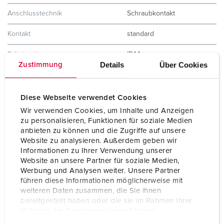
Anschlusstechnik
Schraubkontakt
Kontakt
standard
Schutzart
IP44
Details
Über Cookies
Zustimmung
Gewicht
303 g
Prüfzeichen
VDE
Diese Webseite verwendet Cookies
EAC
Wir verwenden Cookies, um Inhalte und Anzeigen
CQC
zu personalisieren, Funktionen für soziale Medien
CB Zertifikat
anbieten zu können und die Zugriffe auf unsere
Website zu analysieren. Außerdem geben wir
Informationen zu Ihrer Verwendung unserer
Website an unsere Partner für soziale Medien,
Werbung und Analysen weiter. Unsere Partner
führen diese Informationen möglicherweise mit
weiteren Daten zusammen, die Sie ihnen
bereitgestellt haben oder die sie im Rahmen Ihrer
Nutzung der Dienste gesammelt haben.