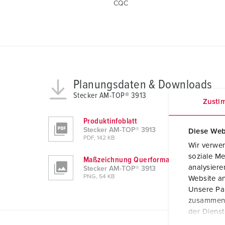
CQC
Planungsdaten & Downloads
Stecker AM-TOP® 3913
Zusti
Produktinfoblatt
Stecker AM-TOP® 3913
Diese Web
PDF, 142 KB
Wir verwen
soziale Me
Maßzeichnung Querformat
analysier
Stecker AM-TOP® 3913
PNG, 54 KB
Website an
Unsere Par
zusammen, 
der Diens