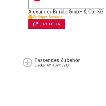
h
l
Alexander Bürkle GmbH & Co. KG
Geringer Bestand
JETZT KAUFEN
Passendes Zubehör
Stecker AM-TOP® 3913