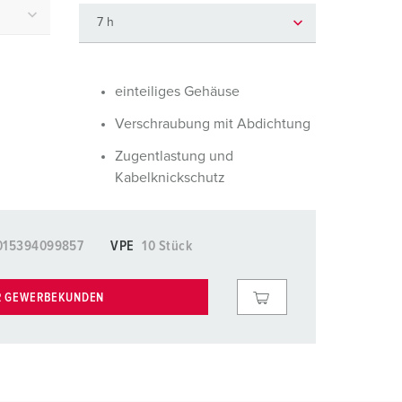
euerwehr und Katastrophenschutz
lossar
ür Kühlcontainer
ideos
amping
einteiliges Gehäuse
Verschraubung mit Abdichtung
kte
M
Zugentlastung und
eranstaltungstechnik
Kabelknickschutz
015394099857
VPE
10 Stück
R GEWERBEKUNDEN