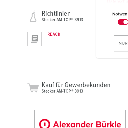
Datenschu
E
Richtlinien
i
Notwen
Stecker AM-TOP® 3913
n
w
REACh
i
l
NUR
l
i
g
u
n
g
Kauf für Gewerbekunden
s
Stecker AM-TOP® 3913
a
u
s
w
a