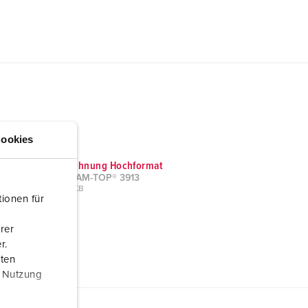
ookies
Maßzeichnung Hochformat
Stecker AM-TOP® 3913
PNG, 54 KB
ionen für
rer
r.
aten
r Nutzung