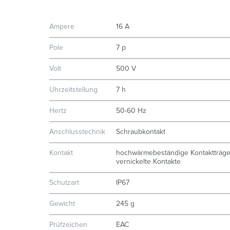
Ampere
16 A
Pole
7 p
Volt
500 V
Uhrzeitstellung
7 h
Hertz
50-60 Hz
Anschlusstechnik
Schraubkontakt
Kontakt
hochwärmebeständige Kontaktträge
vernickelte Kontakte
Schutzart
IP67
Gewicht
245 g
Prüfzeichen
EAC