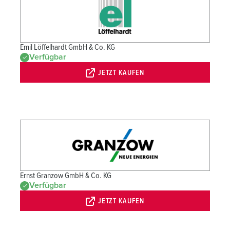
l
Emil Löffelhardt GmbH & Co. KG
Verfügbar
JETZT KAUFEN
Ernst Granzow GmbH & Co. KG
Verfügbar
JETZT KAUFEN