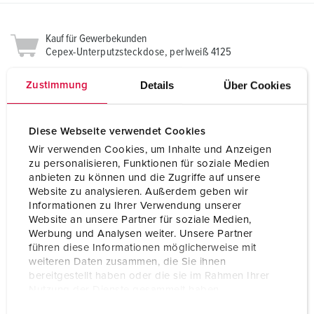
Kauf für Gewerbekunden
Cepex-Unterputzsteckdose, perlweiß 4125
Details
Über Cookies
Zustimmung
Diese Webseite verwendet Cookies
Wir verwenden Cookies, um Inhalte und Anzeigen
zu personalisieren, Funktionen für soziale Medien
Adalbert Zajadacz GmbH & Co. KG
anbieten zu können und die Zugriffe auf unsere
Verfügbar
Website zu analysieren. Außerdem geben wir
JETZT KAUFEN
Informationen zu Ihrer Verwendung unserer
Website an unsere Partner für soziale Medien,
Werbung und Analysen weiter. Unsere Partner
führen diese Informationen möglicherweise mit
weiteren Daten zusammen, die Sie ihnen
bereitgestellt haben oder die sie im Rahmen Ihrer
Nutzung der Dienste gesammelt haben.
E
Datenschutzerklärung
Impressum