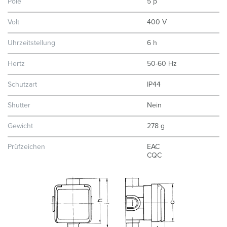
Pole
5 p
Volt
400 V
Uhrzeitstellung
6 h
Hertz
50-60 Hz
Schutzart
IP44
Shutter
Nein
Gewicht
278 g
Prüfzeichen
EAC
CQC