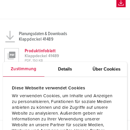
Planungsdaten & Downloads
Klappdeckel 41489
Produktinfoblatt
Klappdeckel 41489
PDF, 150 KB
Details
Über Cookies
Zustimmung
Maßzeichnung Hochformat
Klappdeckel 41489
PNG, 37 KB
Diese Webseite verwendet Cookies
Maßzeichnung Querformat
Wir verwenden Cookies, um Inhalte und Anzeigen
Klappdeckel 41489
zu personalisieren, Funktionen für soziale Medien
PNG, 37 KB
anbieten zu können und die Zugriffe auf unsere
Website zu analysieren. Außerdem geben wir
Informationen zu Ihrer Verwendung unserer
Website an unsere Partner für soziale Medien,