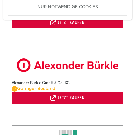
u
NUR NOTWENDIGE COOKIES
s
Adalbert Zajadacz GmbH & Co. KG
Verfügbar
w
a
JETZT KAUFEN
h
l
Alexander Bürkle GmbH & Co. KG
Geringer Bestand
JETZT KAUFEN