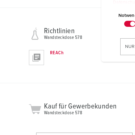
Datenschu
E
i
Notwen
n
Richtlinien
w
i
Wandsteckdose 578
l
NUR
l
REACh
i
g
u
n
g
s
a
Kauf für Gewerbekunden
u
Wandsteckdose 578
s
w
a