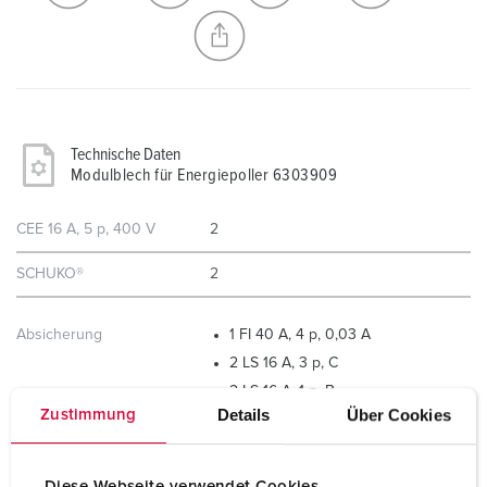
Technische Daten
Modulblech für Energiepoller 6303909
CEE 16 A, 5 p, 400 V
2
SCHUKO®
2
Absicherung
1 FI 40 A, 4 p, 0,03 A
2 LS 16 A, 3 p, C
2 LS 16 A, 1 p, B
Details
Über Cookies
Zustimmung
Vorsicherung max.
40 A
Diese Webseite verwendet Cookies