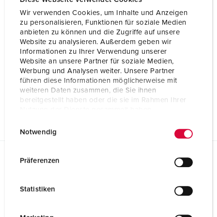
InA
34 A
Wir verwenden Cookies, um Inhalte und Anzeigen
RDF
0,7
zu personalisieren, Funktionen für soziale Medien
anbieten zu können und die Zugriffe auf unsere
Website zu analysieren. Außerdem geben wir
Anschluss / Zuleitung
für 2 Leitungen bis 5 x 16 mm²
Informationen zu Ihrer Verwendung unserer
Website an unsere Partner für soziale Medien,
Werbung und Analysen weiter. Unsere Partner
Schutzart
IP44
führen diese Informationen möglicherweise mit
weiteren Daten zusammen, die Sie ihnen
Gehäusematerial
Metall
bereitgestellt haben oder die sie im Rahmen Ihrer
Nutzung der Dienste gesammelt haben.
Gewicht
8050 g
E
Datenschutzerklärung
Impressum
Notwendig
i
n
w
Präferenzen
Planungsdaten & Downloads
i
Modulblech für Energiepoller 6303909
l
Statistiken
Produktinfoblatt
l
Modulblech für Energiepoller 6303909
i
PDF, 135 KB