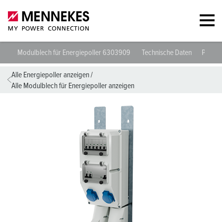
Modulblech für Energiepoller 6303909
Technische Daten
Planun
Alle Energiepoller anzeigen
/
Alle Modulblech für Energiepoller anzeigen