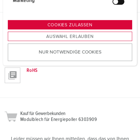
g
Marketing
u
n
g
COOKIES ZULASSEN
Richtlinien
s
Modulblech für Energiepoller 6303909
AUSWAHL ERLAUBEN
a
u
REACh
NUR NOTWENDIGE COOKIES
s
w
a
RoHS
h
l
Kauf für Gewerbekunden
Modulblech für Energiepoller 6303909
Leider müssen wir Ihnen mitteilen, dass das von Ihnen