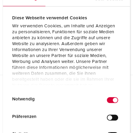
Diese Webseite verwendet Cookies
Wir verwenden Cookies, um Inhalte und Anzeigen
zu personalisieren, Funktionen für soziale Medien
anbieten zu können und die Zugriffe auf unsere
Website zu analysieren. Außerdem geben wir
Informationen zu Ihrer Verwendung unserer
Website an unsere Partner für soziale Medien,
Werbung und Analysen weiter. Unsere Partner
führen diese Informationen möglicherweise mit
weiteren Daten zusammen, die Sie ihnen
bereitgestellt haben oder die sie im Rahmen Ihrer
Nutzung der Dienste gesammelt haben.
Planungsdaten & Downloads
E
Datenschutzerklärung
Impressum
EverGUM® Steckdosenleiste 70026
Notwendig
i
Produktinfoblatt
n
EverGUM® Steckdosenleiste 70026
w
Präferenzen
PDF, 101 KB
i
l
Konformitätserklärung