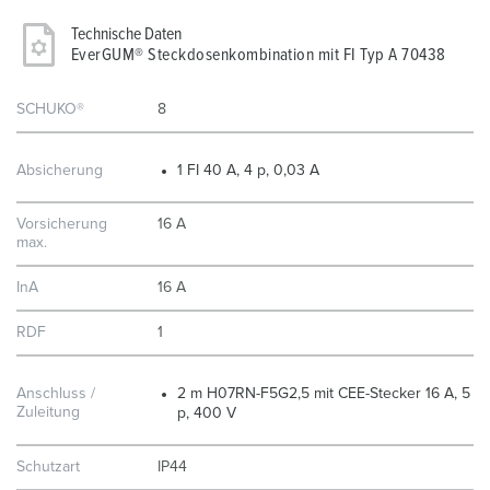
Technische Daten
EverGUM® Steckdosenkombination mit FI Typ A 70438
SCHUKO®
8
Absicherung
1 FI 40 A, 4 p, 0,03 A
Vorsicherung
16 A
max.
InA
16 A
RDF
1
Anschluss /
2 m H07RN-F5G2,5 mit CEE-Stecker 16 A, 5
Zuleitung
p, 400 V
Schutzart
IP44