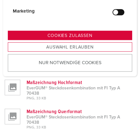
i
Planungsdaten & Downloads
g
Marketing
EverGUM® Steckdosenkombination mit FI Typ A 70438
u
Produktinfoblatt
n
EverGUM® Steckdosenkombination mit FI Typ A
g
70438
COOKIES ZULASSEN
s
PDF, 114 KB
AUSWAHL ERLAUBEN
a
Montageanleitung / Betriebsanleitung
u
EverGUM® Steckdosenkombination mit FI Typ A
NUR NOTWENDIGE COOKIES
s
70438
PDF, 2 MB
w
a
Maßzeichnung Hochformat
h
EverGUM® Steckdosenkombination mit FI Typ A
l
70438
PNG, 33 KB
Maßzeichnung Querformat
EverGUM® Steckdosenkombination mit FI Typ A
70438
PNG, 33 KB