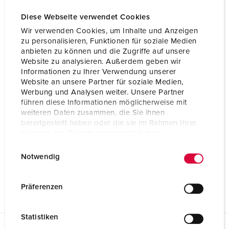
Diese Webseite verwendet Cookies
Wir verwenden Cookies, um Inhalte und Anzeigen
zu personalisieren, Funktionen für soziale Medien
anbieten zu können und die Zugriffe auf unsere
Website zu analysieren. Außerdem geben wir
Informationen zu Ihrer Verwendung unserer
Website an unsere Partner für soziale Medien,
Werbung und Analysen weiter. Unsere Partner
führen diese Informationen möglicherweise mit
weiteren Daten zusammen, die Sie ihnen
bereitgestellt haben oder die sie im Rahmen Ihrer
Nutzung der Dienste gesammelt haben.
E
Datenschutzerklärung
Impressum
Notwendig
i
n
w
Präferenzen
i
l
Statistiken
l