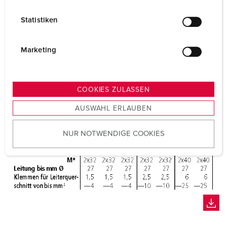
i
l
Statistiken
l
i
g
Marketing
u
n
g
COOKIES ZULASSEN
s
AUSWAHL ERLAUBEN
a
u
NUR NOTWENDIGE COOKIES
s
w
a
h
l