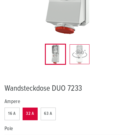
Wandsteckdose DUO 7233
Ampere
16 A
32 A
63 A
Pole