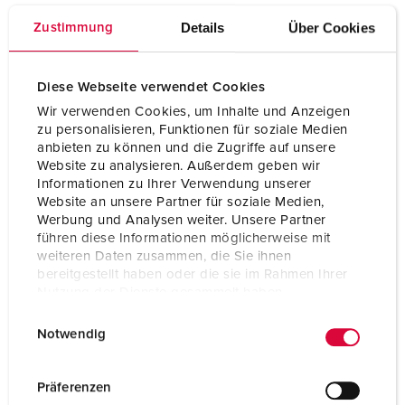
Hertz
50-60 Hz
Details
Über Cookies
Zustimmung
Anschlusstechnik
Schraubkontakt
Diese Webseite verwendet Cookies
Kontakt
standard
Wir verwenden Cookies, um Inhalte und Anzeigen
Schutzart
IP44
zu personalisieren, Funktionen für soziale Medien
anbieten zu können und die Zugriffe auf unsere
Website zu analysieren. Außerdem geben wir
Gehäusematerial
Kunststoff
Informationen zu Ihrer Verwendung unserer
Website an unsere Partner für soziale Medien,
Gewicht
2812 g
Werbung und Analysen weiter. Unsere Partner
führen diese Informationen möglicherweise mit
Prüfzeichen
EAC
weiteren Daten zusammen, die Sie ihnen
bereitgestellt haben oder die sie im Rahmen Ihrer
Nutzung der Dienste gesammelt haben.
E
Datenschutzerklärung
Impressum
Notwendig
i
n
w
Präferenzen