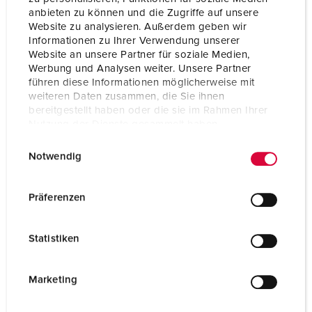
CQC
anbieten zu können und die Zugriffe auf unsere
Website zu analysieren. Außerdem geben wir
Informationen zu Ihrer Verwendung unserer
Website an unsere Partner für soziale Medien,
Werbung und Analysen weiter. Unsere Partner
führen diese Informationen möglicherweise mit
weiteren Daten zusammen, die Sie ihnen
bereitgestellt haben oder die sie im Rahmen Ihrer
Nutzung der Dienste gesammelt haben.
E
Datenschutzerklärung
Impressum
Notwendig
i
n
w
Präferenzen
i
l
Statistiken
l
i
g
Marketing
u