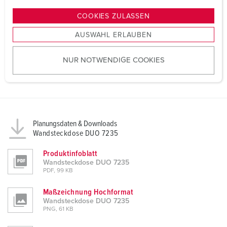
n
g
COOKIES ZULASSEN
s
AUSWAHL ERLAUBEN
a
u
NUR NOTWENDIGE COOKIES
s
w
a
h
l
Planungsdaten & Downloads
Wandsteckdose DUO 7235
Produktinfoblatt
Wandsteckdose DUO 7235
PDF, 99 KB
Maßzeichnung Hochformat
Wandsteckdose DUO 7235
PNG, 61 KB