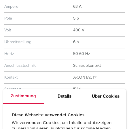
Ampere
63 A
Pole
5 p
Volt
400 V
Uhrzeitstellung
6 h
Hertz
50-60 Hz
Anschlusstechnik
Schraubkontakt
Kontakt
X-CONTACT®
Schutzart
IP44
Details
Über Cookies
Zustimmung
Gehäusematerial
Kunststoff
Gewicht
5069 g
Diese Webseite verwendet Cookies
Wir verwenden Cookies, um Inhalte und Anzeigen
Prüfzeichen
EAC
zu personalisieren, Funktionen für soziale Medien