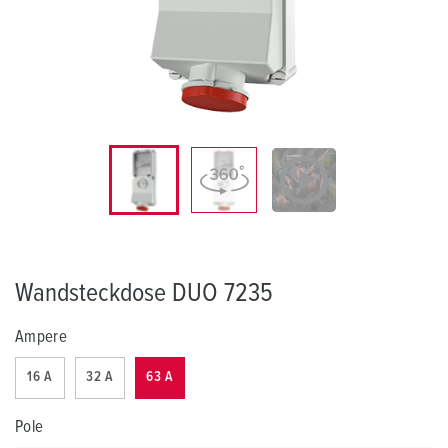
Wandsteckdose DUO 7235
Ampere
16 A
32 A
63 A
Pole