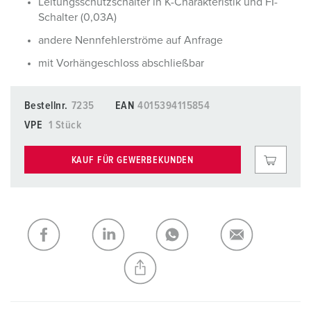
Leitungsschutzschalter in K-Charakteristik und FI-
Schalter (0,03A)
andere Nennfehlerströme auf Anfrage
mit Vorhängeschloss abschließbar
Bestellnr.
7235
EAN
4015394115854
VPE
1 Stück
KAUF FÜR GEWERBEKUNDEN