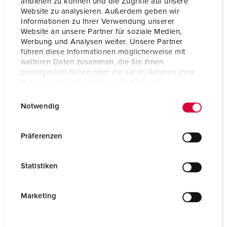
anbieten zu können und die Zugriffe auf unsere
Website zu analysieren. Außerdem geben wir
Informationen zu Ihrer Verwendung unserer
Website an unsere Partner für soziale Medien,
Werbung und Analysen weiter. Unsere Partner
führen diese Informationen möglicherweise mit
weiteren Daten zusammen, die Sie ihnen
bereitgestellt haben oder die sie im Rahmen Ihrer
Nutzung der Dienste gesammelt haben.
E
Datenschutzerklärung
Impressum
Notwendig
i
n
w
Präferenzen
i
l
Statistiken
l
i
g
Marketing
u
n