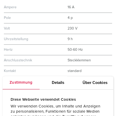
Ampere
16 A
Pole
4 p
Volt
230 V
Uhrzeitstellung
9 h
Hertz
50-60 Hz
Anschlusstechnik
Steckklemmen
Kontakt
standard
Schutzart
IP44
Details
Über Cookies
Zustimmung
Gehäusematerial
Kunststoff
Diese Webseite verwendet Cookies
Gewicht
538 g
Wir verwenden Cookies, um Inhalte und Anzeigen
zu personalisieren, Funktionen für soziale Medien
Prüfzeichen
CQC