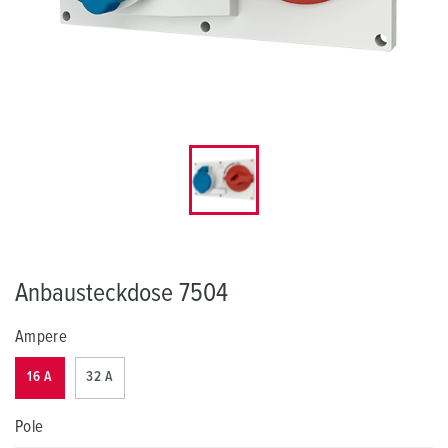
Anbausteckdose 7504
Ampere
16 A
32 A
Pole