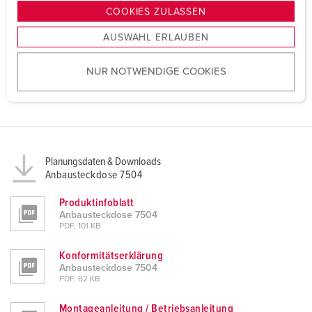
g
COOKIES ZULASSEN
s
AUSWAHL ERLAUBEN
a
u
NUR NOTWENDIGE COOKIES
s
w
a
h
l
Planungsdaten & Downloads
Anbausteckdose 7504
Produktinfoblatt
Anbausteckdose 7504
PDF, 101 KB
Konformitätserklärung
Anbausteckdose 7504
PDF, 62 KB
Montageanleitung / Betriebsanleitung