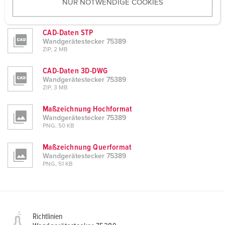
NUR NOTWENDIGE COOKIES
s
Wandgerätestecker 75389
PDF, 143 KB
w
a
CAD-Daten STP
h
Wandgerätestecker 75389
ZIP, 2 MB
l
CAD-Daten 3D-DWG
Wandgerätestecker 75389
ZIP, 3 MB
Maßzeichnung Hochformat
Wandgerätestecker 75389
PNG, 50 KB
Maßzeichnung Querformat
Wandgerätestecker 75389
PNG, 51 KB
Richtlinien