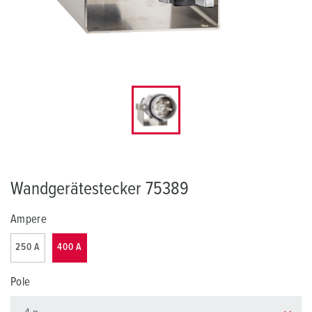
Wandgerätestecker 75389
Ampere
250 A
400 A
Pole