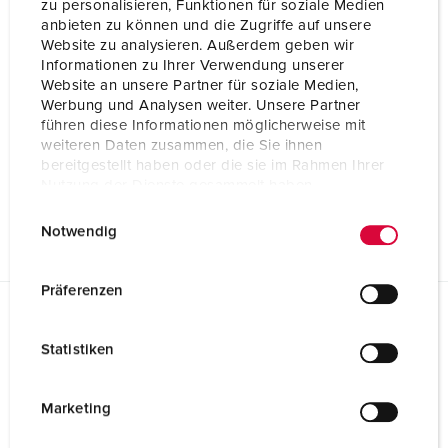
Verlängerungskabel PowerTOP® Xtension 8200
zu personalisieren, Funktionen für soziale Medien
anbieten zu können und die Zugriffe auf unsere
Produktinfoblatt
Website zu analysieren. Außerdem geben wir
Verlängerungskabel PowerTOP® Xtension 8200
Informationen zu Ihrer Verwendung unserer
PDF, 1 MB
Website an unsere Partner für soziale Medien,
Werbung und Analysen weiter. Unsere Partner
Montageanleitung / Betriebsanleitung
führen diese Informationen möglicherweise mit
Verlängerungskabel PowerTOP® Xtension 8200
weiteren Daten zusammen, die Sie ihnen
PDF, 9 MB
bereitgestellt haben oder die sie im Rahmen Ihrer
Nutzung der Dienste gesammelt haben.
Prospekt
Verlängerungskabel PowerTOP® Xtension 8200
E
Datenschutzerklärung
Impressum
PDF, 318 KB
Notwendig
i
n
w
Präferenzen
i
Richtlinien
l
Statistiken
Verlängerungskabel PowerTOP® Xtension 8200
l
i
REACh
g
Marketing
u