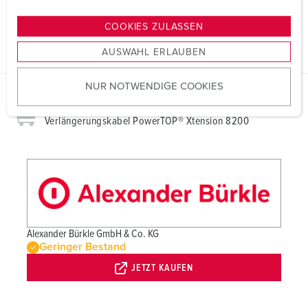
n
RoHS
g
COOKIES ZULASSEN
s
AUSWAHL ERLAUBEN
a
u
NUR NOTWENDIGE COOKIES
s
w
Kauf für Gewerbekunden
a
Verlängerungskabel PowerTOP® Xtension 8200
h
l
Alexander Bürkle GmbH & Co. KG
Geringer Bestand
JETZT KAUFEN