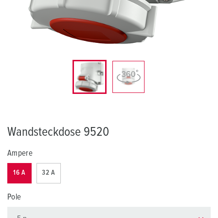
Wandsteckdose 9520
Ampere
16 A
32 A
Pole