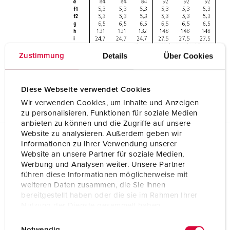
Details
Über Cookies
Zustimmung
Diese Webseite verwendet Cookies
Wir verwenden Cookies, um Inhalte und Anzeigen
zu personalisieren, Funktionen für soziale Medien
anbieten zu können und die Zugriffe auf unsere
Website zu analysieren. Außerdem geben wir
Informationen zu Ihrer Verwendung unserer
Planungsdaten & Downloads
Website an unsere Partner für soziale Medien,
Wandsteckdose 9520
Werbung und Analysen weiter. Unsere Partner
führen diese Informationen möglicherweise mit
Produktinfoblatt
weiteren Daten zusammen, die Sie ihnen
Wandsteckdose 9520
bereitgestellt haben oder die sie im Rahmen Ihrer
PDF, 287 KB
Nutzung der Dienste gesammelt haben.
CAD-Daten STP
E
Datenschutzerklärung
Impressum
Wandsteckdose 9520
Notwendig