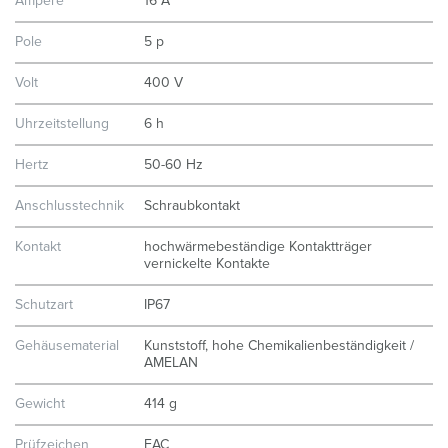
Ampere
16 A
Pole
5 p
Volt
400 V
Uhrzeitstellung
6 h
Hertz
50-60 Hz
Anschlusstechnik
Schraubkontakt
Kontakt
hochwärmebeständige Kontaktträger
vernickelte Kontakte
Schutzart
IP67
Gehäusematerial
Kunststoff, hohe Chemikalienbeständigkeit /
AMELAN
Gewicht
414 g
Prüfzeichen
EAC