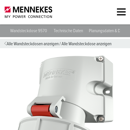
Wandsteckdose 9570
Technische Daten
Planungsdaten & Downl
Alle Wandsteckdosen anzeigen
/
Alle Wandsteckdose anzeigen