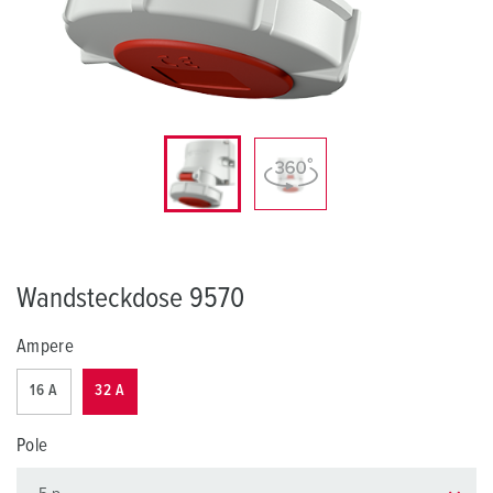
Wandsteckdose 9570
Ampere
16 A
32 A
Pole