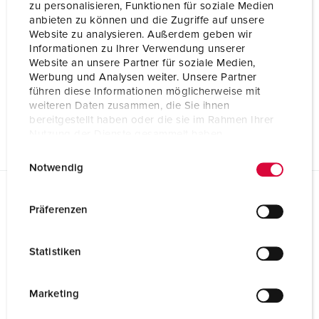
zu personalisieren, Funktionen für soziale Medien
anbieten zu können und die Zugriffe auf unsere
Website zu analysieren. Außerdem geben wir
Informationen zu Ihrer Verwendung unserer
Website an unsere Partner für soziale Medien,
Werbung und Analysen weiter. Unsere Partner
führen diese Informationen möglicherweise mit
weiteren Daten zusammen, die Sie ihnen
bereitgestellt haben oder die sie im Rahmen Ihrer
Nutzung der Dienste gesammelt haben.
E
Datenschutzerklärung
Impressum
Notwendig
i
n
Planungsdaten & Downloads
w
Präferenzen
Wandsteckdose 9570
i
l
Produktinfoblatt
Statistiken
l
Wandsteckdose 9570
PDF, 277 KB
i
g
Marketing
Konformitätserklärung
u
Wandsteckdose 9570