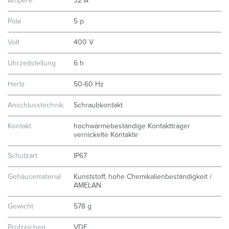
Ampere
32 A
Pole
5 p
Volt
400 V
Uhrzeitstellung
6 h
Hertz
50-60 Hz
Anschlusstechnik
Schraubkontakt
Kontakt
hochwärmebeständige Kontaktträger
vernickelte Kontakte
Schutzart
IP67
Gehäusematerial
Kunststoff, hohe Chemikalienbeständigkeit /
AMELAN
Gewicht
578 g
Prüfzeichen
VDE