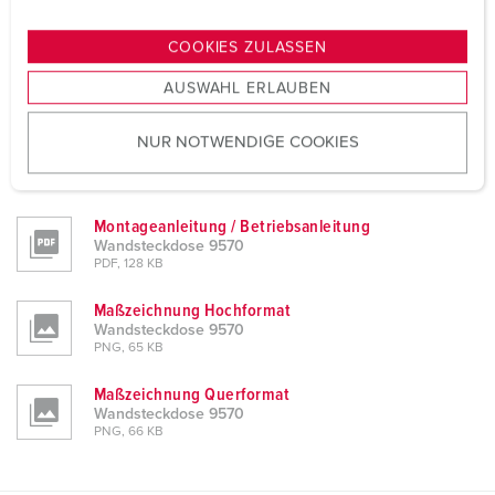
n
PDF, 62 KB
g
COOKIES ZULASSEN
CAD-Daten STP
s
Wandsteckdose 9570
AUSWAHL ERLAUBEN
a
ZIP, 1 MB
u
NUR NOTWENDIGE COOKIES
CAD-Daten 3D-DWG
s
Wandsteckdose 9570
w
ZIP, 3 MB
a
h
Montageanleitung / Betriebsanleitung
Wandsteckdose 9570
l
PDF, 128 KB
Maßzeichnung Hochformat
Wandsteckdose 9570
PNG, 65 KB
Maßzeichnung Querformat
Wandsteckdose 9570
PNG, 66 KB