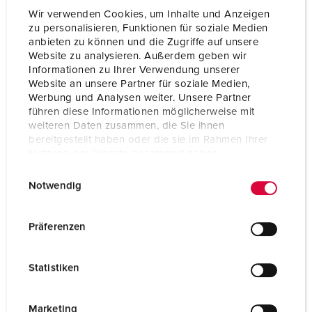
Wir verwenden Cookies, um Inhalte und Anzeigen
zu personalisieren, Funktionen für soziale Medien
anbieten zu können und die Zugriffe auf unsere
Website zu analysieren. Außerdem geben wir
Informationen zu Ihrer Verwendung unserer
Website an unsere Partner für soziale Medien,
Werbung und Analysen weiter. Unsere Partner
führen diese Informationen möglicherweise mit
weiteren Daten zusammen, die Sie ihnen
bereitgestellt haben oder die sie im Rahmen Ihrer
Nutzung der Dienste gesammelt haben.
E
Datenschutzerklärung
Impressum
Notwendig
i
n
Bestellnr. 931553
w
Präferenzen
Gehäusematerial
Kunststoff
i
l
Schutzart
IP44
Statistiken
l
CEE 16 A, 3 p, 230 V
6
i
g
Marketing