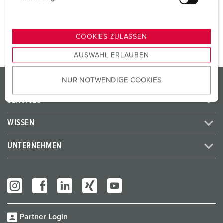
u
ZUM ARTIKEL
n
g
COOKIES ZULASSEN
s
AUSWAHL ERLAUBEN
a
u
PRODUKTE / LÖSUNGEN
NUR NOTWENDIGE COOKIES
s
w
SERVICES
a
h
WISSEN
l
UNTERNEHMEN
Partner Login